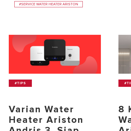
#SERVICE WATER HEATER ARISTON
#TIPS
#T
Varian Water
8 
Heater Ariston
Wa
Andris 3, Siap
Ar