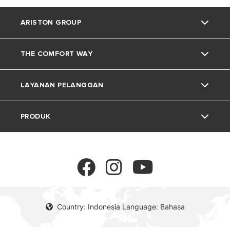
ARISTON GROUP
THE COMFORT WAY
Tentang Ariston
LAYANAN PELANGGAN
Grup
Trik dan Kiat
PRODUK
Karir
Kehidupan Rumah
Kontak
Berita
Download Area
Pemanas Air Listrik
Lingkungan
Pemanas Air Gas
Country: Indonesia Language: Bahasa
Pemanas Air Tenaga Surya