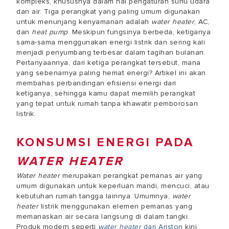
kompleks, khususnya dalam hal pengaturan suhu udara
dan air. Tiga perangkat yang paling umum digunakan
untuk menunjang kenyamanan adalah
water heater
, AC,
dan
heat pump
. Meskipun fungsinya berbeda, ketiganya
sama-sama menggunakan energi listrik dan sering kali
menjadi penyumbang terbesar dalam tagihan bulanan.
Pertanyaannya, dari ketiga perangkat tersebut, mana
yang sebenarnya paling hemat energi? Artikel ini akan
membahas perbandingan efisiensi energi dari
ketiganya, sehingga kamu dapat memilih perangkat
yang tepat untuk rumah tanpa khawatir pemborosan
listrik.
KONSUMSI ENERGI PADA
WATER HEATER
Water heater
merupakan perangkat pemanas air yang
umum digunakan untuk keperluan mandi, mencuci, atau
kebutuhan rumah tangga lainnya. Umumnya,
water
heater
listrik menggunakan elemen pemanas yang
memanaskan air secara langsung di dalam tangki.
Produk modern seperti
water heater
dari Ariston
kini