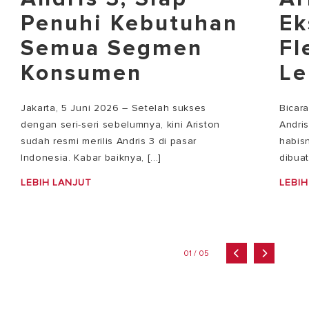
Penuhi Kebutuhan
Ek
Semua Segmen
Fl
Konsumen
Le
Jakarta, 5 Juni 2026 – Setelah sukses
Bicar
dengan seri-seri sebelumnya, kini Ariston
Andri
sudah resmi merilis Andris 3 di pasar
habisn
Indonesia. Kabar baiknya, [...]
dibuat
LEBIH LANJUT
LEBIH
01 / 05