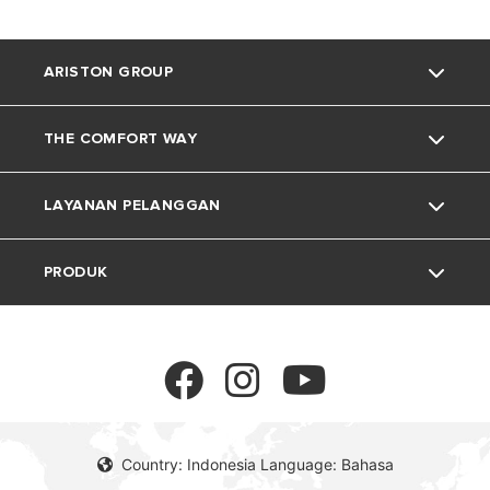
ARISTON GROUP
THE COMFORT WAY
Tentang Ariston
LAYANAN PELANGGAN
Grup
Trik dan Kiat
PRODUK
Karir
Kehidupan Rumah
Kontak
Berita
Download Area
Pemanas Air Listrik
Lingkungan
Pemanas Air Gas
Country: Indonesia Language: Bahasa
Pemanas Air Tenaga Surya