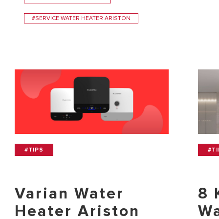
#SERVICE WATER HEATER ARISTON
#TIPS
#T
Varian Water
8 
Heater Ariston
Wa