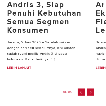
Andris 3, Siap
Ar
Penuhi Kebutuhan
Ek
Semua Segmen
Fl
Konsumen
Le
Jakarta, 5 Juni 2026 – Setelah sukses
Bicar
dengan seri-seri sebelumnya, kini Ariston
Andri
sudah resmi merilis Andris 3 di pasar
habisn
Indonesia. Kabar baiknya, [...]
dibuat
LEBIH LANJUT
LEBIH
01 / 05