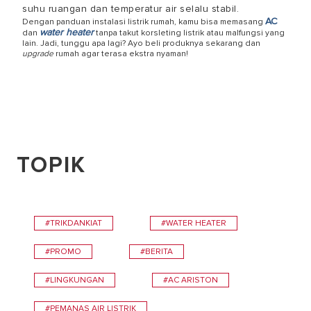
suhu ruangan dan temperatur air selalu stabil.
AC
Dengan
panduan instalasi listrik rumah
, kamu bisa memasang
water heater
dan
tanpa takut korsleting listrik atau malfungsi yang
lain. Jadi, tunggu apa lagi? Ayo beli produknya sekarang dan
upgrade
rumah agar terasa ekstra nyaman!
TOPIK
#TRIKDANKIAT
#WATER HEATER
#PROMO
#BERITA
#LINGKUNGAN
#AC ARISTON
#PEMANAS AIR LISTRIK