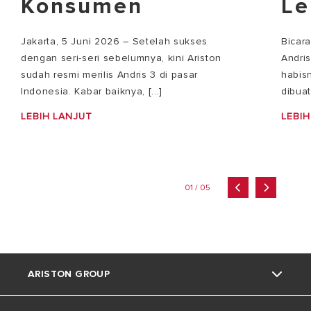
Konsumen
Le
Jakarta, 5 Juni 2026 – Setelah sukses
Bicar
dengan seri-seri sebelumnya, kini Ariston
Andri
sudah resmi merilis Andris 3 di pasar
habisn
Indonesia. Kabar baiknya, [...]
dibuat
LEBIH LANJUT
LEBIH
01 / 05
ARISTON GROUP