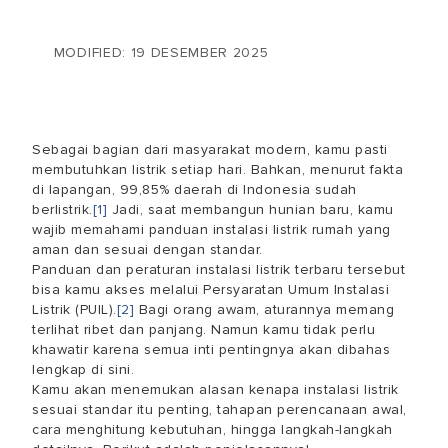
MODIFIED: 19 DESEMBER 2025
Sebagai bagian dari masyarakat modern, kamu pasti
membutuhkan listrik setiap hari. Bahkan, menurut fakta
di lapangan, 99,85% daerah di Indonesia sudah
berlistrik.
[1]
Jadi, saat membangun hunian baru, kamu
wajib memahami
panduan instalasi listrik rumah
yang
aman dan sesuai dengan standar.
Panduan dan
peraturan instalasi listrik terbaru
tersebut
bisa kamu akses melalui Persyaratan Umum Instalasi
Listrik (PUIL).
[2]
Bagi orang awam, aturannya memang
terlihat ribet dan panjang. Namun kamu tidak perlu
khawatir karena semua inti pentingnya akan dibahas
lengkap di sini.
Kamu akan menemukan alasan kenapa instalasi listrik
sesuai standar itu penting, tahapan perencanaan awal,
cara menghitung kebutuhan, hingga langkah-langkah