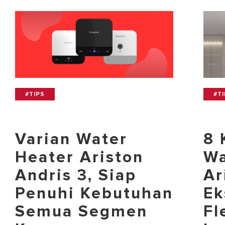
#TIPS
#T
Varian Water
8 
Heater Ariston
Wa
Andris 3, Siap
Ar
Penuhi Kebutuhan
Ek
Semua Segmen
Fl