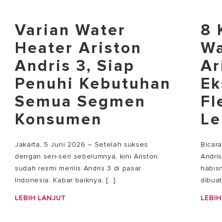
Varian Water
8 
Heater Ariston
Wa
Andris 3, Siap
Ar
Penuhi Kebutuhan
Ek
Semua Segmen
Fl
Konsumen
Le
Jakarta, 5 Juni 2026 – Setelah sukses
Bicar
dengan seri-seri sebelumnya, kini Ariston
Andri
sudah resmi merilis Andris 3 di pasar
habisn
Indonesia. Kabar baiknya, [...]
dibuat
LEBIH LANJUT
LEBIH