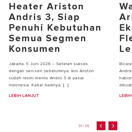
Heater Ariston
Wa
Andris 3, Siap
Ar
Penuhi Kebutuhan
Ek
Semua Segmen
Fl
Konsumen
Le
Jakarta, 5 Juni 2026 – Setelah sukses
Bicar
dengan seri-seri sebelumnya, kini Ariston
Andri
sudah resmi merilis Andris 3 di pasar
habisn
Indonesia. Kabar baiknya, [...]
dibuat
LEBIH LANJUT
LEBIH
01 / 05