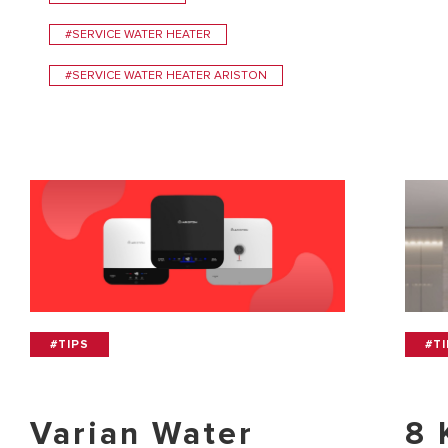
#SERVICE WATER HEATER
#SERVICE WATER HEATER ARISTON
#TIPS
#T
Varian Water
8 