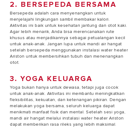
2. BERSEPEDA BERSAMA
Bersepeda adalah cara menyenangkan untuk
menjelajahi lingkungan sambil membakar kalori.
Aktivitas ini baik untuk kesehatan jantung dan otot kaki.
Agar lebih menarik, Anda bisa merencanakan rute
khusus atau menjadikannya sebagai petualangan kecil
untuk anak-anak. Jangan lupa untuk mandi air hangat
setelah bersepeda menggunakan instalasi water heater
Ariston untuk membersihkan tubuh dan menenangkan
otot.
3. YOGA KELUARGA
Yoga bukan hanya untuk dewasa, tetapi juga cocok
untuk anak-anak. Aktivitas ini membantu meningkatkan
fleksibilitas, kekuatan, dan ketenangan pikiran. Dengan
melakukan yoga bersama, seluruh keluarga dapat
menikmati manfaat fisik dan mental. Setelah sesi yoga,
mandi air hangat melalui instalasi water heater Ariston
dapat memberikan rasa rileks yang lebih maksimal.