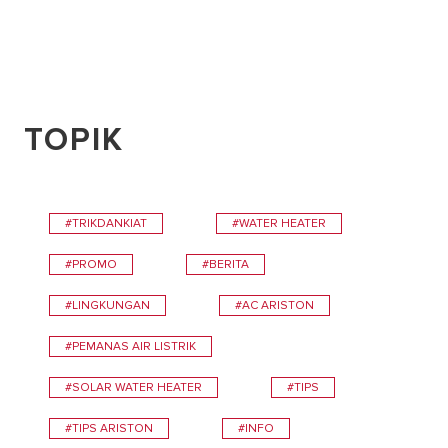
TOPIK
#TRIKDANKIAT
#WATER HEATER
#PROMO
#BERITA
#LINGKUNGAN
#AC ARISTON
#PEMANAS AIR LISTRIK
#SOLAR WATER HEATER
#TIPS
#TIPS ARISTON
#INFO