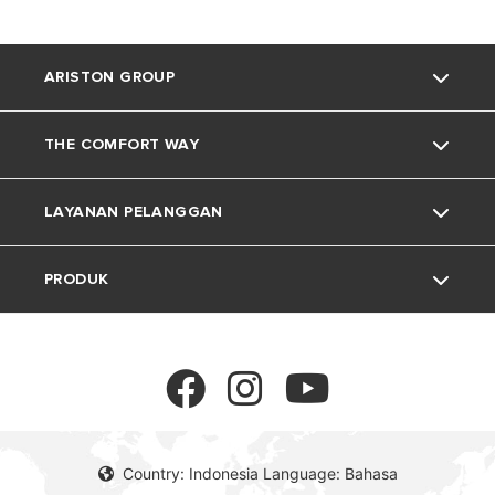
ARISTON GROUP
THE COMFORT WAY
Tentang Ariston
LAYANAN PELANGGAN
Grup
Trik dan Kiat
PRODUK
Karir
Kehidupan Rumah
Kontak
Berita
Download Area
Pemanas Air Listrik
Lingkungan
Pemanas Air Gas
Country: Indonesia Language: Bahasa
Pemanas Air Tenaga Surya