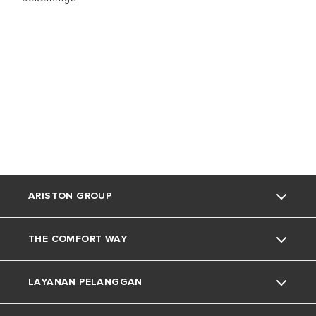
ARISTON GROUP
THE COMFORT WAY
Tentang Ariston
LAYANAN PELANGGAN
Grup
Trik dan Kiat