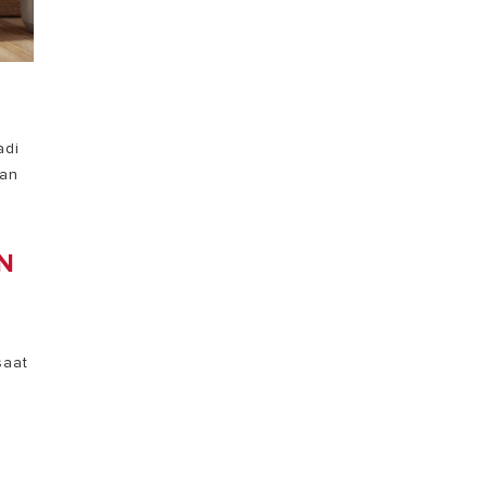
adi
dan
N
g
saat