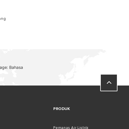
ang
uage: Bahasa
PRODUK
Pemanas Air Listrik