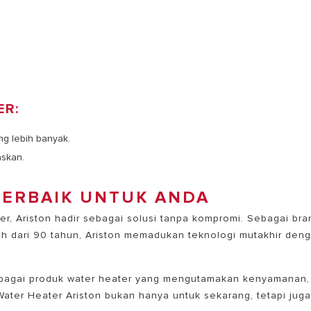
ER:
g lebih banyak.
askan.
TERBAIK UNTUK ANDA
er, Ariston hadir sebagai solusi tanpa kompromi. Sebagai bra
ih dari 90 tahun, Ariston memadukan teknologi mutakhir den
erbagai produk water heater yang mengutamakan kenyamanan,
Water Heater Ariston bukan hanya untuk sekarang, tetapi jug