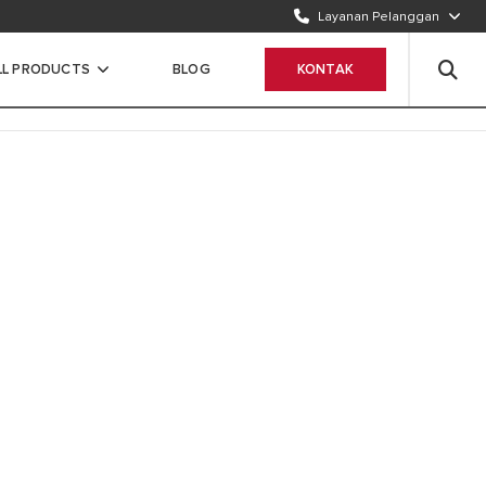
Layanan Pelanggan
TELEPON KAMI
1500986
LL PRODUCTS
BLOG
KONTAK
WHATSAPP
Chat Sekarang