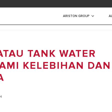
ad area
ARISTON GROUP
A
s Air Listrik
 ATAU TANK WATER
IR LISTRIK
IR LISTRIK INSTANT
AMI KELEBIHAN DAN
A
24