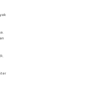
TEMUKAN
nyak
a.
han
i,
0
iter
?