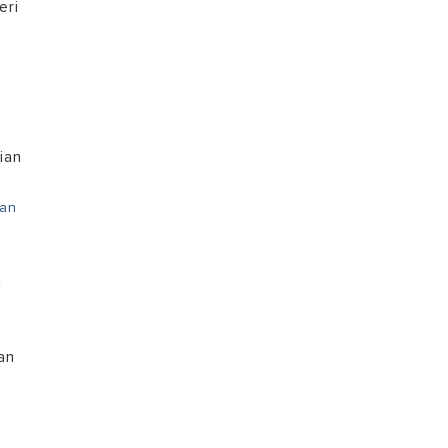
eri
ian
gan
h
an