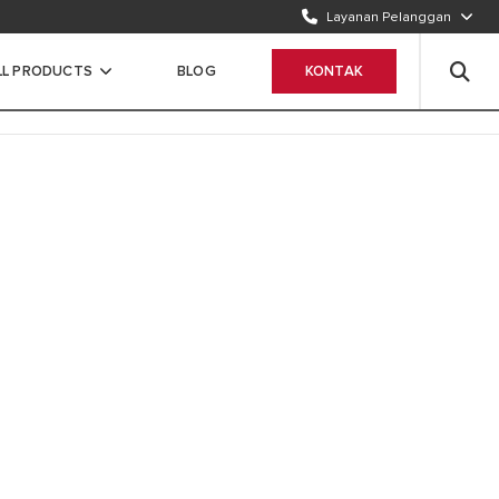
Layanan Pelanggan
TELEPON KAMI
1500986
LL PRODUCTS
BLOG
KONTAK
WHATSAPP
Chat Sekarang