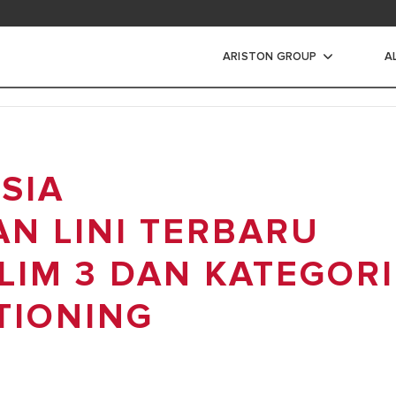
ad area
ARISTON GROUP
A
s Air Listrik
SIA
IR LISTRIK
IR LISTRIK INSTANT
N LINI TERBARU
LIM 3 DAN KATEGORI
TIONING
4