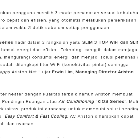
nkan pengguna memilih 3 mode pemanasan sesuai kebutuh
kro cepat dan efisien, yang otomatis melakukan pemeriksaan
dalam waktu 3 detik sebelum setiap penggunaan.
Series
hadir dalam 2 rangkaian yaitu
SLIM 3 TOP WIFI dan SLI
hemat energi dan efisien. Teknologi canggih dalam menjaga
 mengurangi konsumsi energi, dan menjadi solusi pemanas a
sudah dilengkapi fitur Wi-Fi (konektivitas pintar) sehingga
 apps
Ariston Net ” ujar
Erwin Lim, Managing Director Ariston
ter heater dengan kualitas terbaik namun Ariston membuat
tu Pendingin Ruangan atau
Air Conditioning
“KIOS Series”.
Meli
ualitas, produk ini dirancang untuk memenuhi solusi pendin
ep
Easy Comfort & Fast Cooling
,
AC Ariston diharapkan dapat
dah dan nyaman.