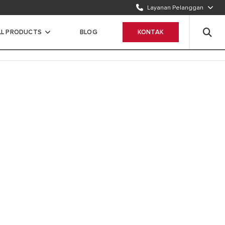
Layanan Pelanggan
TELEPON KAMI
1500986
LL PRODUCTS
BLOG
KONTAK
WHATSAPP
Chat Sekarang