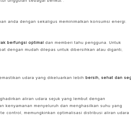
tur unggulan sebagai berikut :
anan anda dengan sekaligus meminimalkan konsumsi energi.
idak berfungsi optimal
dan memberi tahu pengguna. Untuk
apat dengan mudah dilepas untuk dibersihkan atau diganti,
memastikan udara yang dikeluarkan lebih
bersih, sehat dan se
adirkan aliran udara sejuk yang lembut dengan
tkan kenyamanan menyeluruh dan menghasilkan suhu yang
ote control, memungkinkan optimalisasi distribusi aliran udara