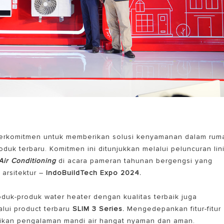
u berkomitmen untuk memberikan solusi kenyamanan dalam rum
uk terbaru. Komitmen ini ditunjukkan melalui peluncuran lin
Air Conditioning
di acara pameran tahunan bergengsi yang
 arsitektur –
IndoBuildTech Expo 2024.
duk-produk water heater dengan kualitas terbaik juga
lui product terbaru
SLIM 3 Series.
Mengedepankan fitur-fitur
rikan pengalaman mandi air hangat nyaman dan aman.