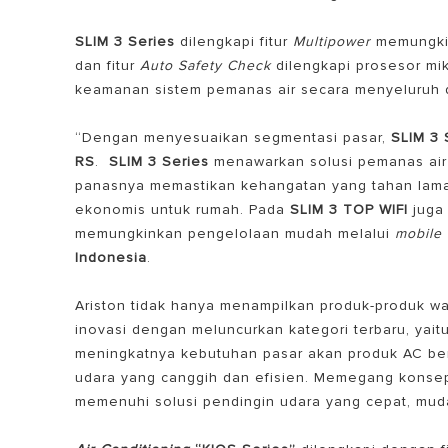
SLIM 3 Series
dilengkapi fitur
Multipower
memungki
dan fitur
Auto Safety Check
dilengkapi prosesor mi
keamanan sistem pemanas air secara menyeluruh 
“Dengan menyesuaikan segmentasi pasar,
SLIM 3 
RS
.
SLIM 3 Series
menawarkan solusi pemanas air 
panasnya memastikan kehangatan yang tahan lama,
ekonomis untuk rumah. Pada
SLIM 3 TOP WIFI
juga 
memungkinkan pengelolaan mudah melalui
mobile
Indonesia
.
Ariston tidak hanya menampilkan produk-produk wa
inovasi dengan meluncurkan kategori terbaru, yai
meningkatnya kebutuhan pasar akan produk AC berk
udara yang canggih dan efisien. Memegang kons
memenuhi solusi pendingin udara yang cepat, mu