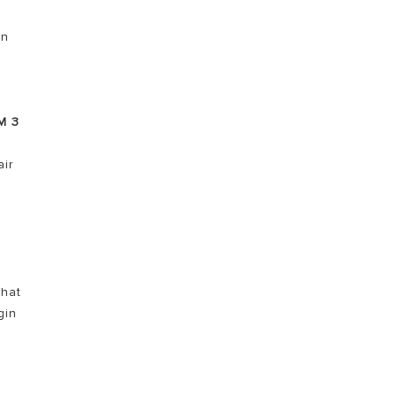
an
M 3
ir
hat
gin