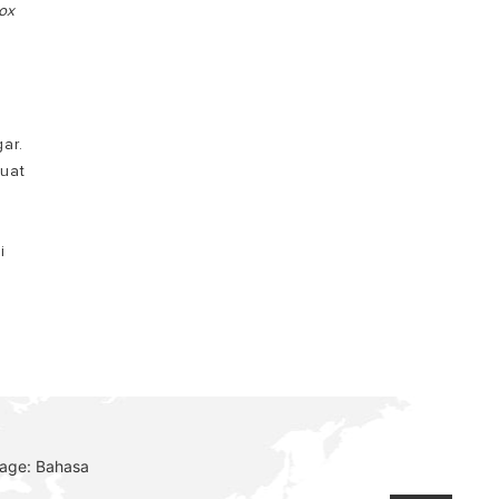
Box
ar.
uat
i
uage: Bahasa