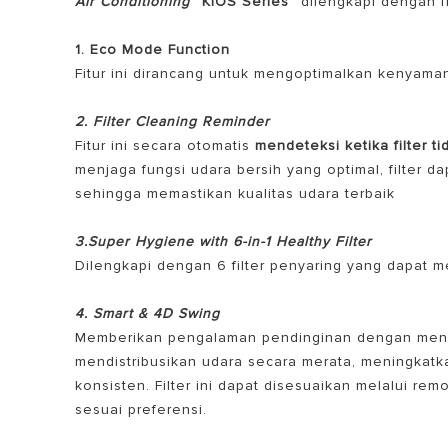
Air Conditioning
“KIOS Series”
dilengkapi dengan fi
1. Eco Mode Function
Fitur ini dirancang untuk mengoptimalkan kenyam
2. Filter Cleaning Reminder
Fitur ini secara otomatis
mendeteksi ketika filter t
menjaga fungsi udara bersih yang optimal, filter d
sehingga memastikan kualitas udara terbaik
3.Super Hygiene with 6-in-1 Healthy Filter
Dilengkapi dengan 6 filter penyaring yang dapat 
4. Smart & 4D Swing
Memberikan pengalaman pendinginan dengan mengh
mendistribusikan udara secara merata, meningka
konsisten. Filter ini dapat disesuaikan melalui rem
sesuai preferensi.