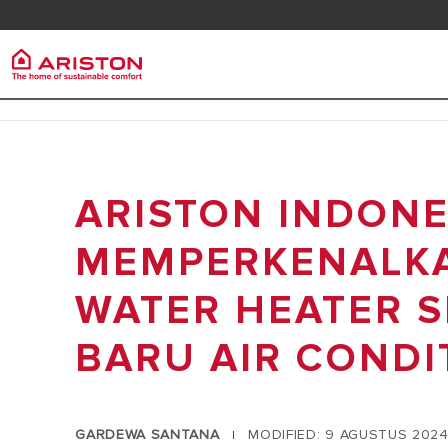
Kontak
Downlo
Ariston Group
Pemana
Produk | Kategori
TENTANG ARISTON
ARISTON INDONE
PEMANAS A
PEMANAS AIR LISTRIK
KARIR
PEMANAS A
PEMANAS AIR GAS
MEMPERKENALKA
GRUP
HEAT PUMP
WATER HEATER S
PEMANAS AIR TENAGA SURYA
BARU AIR CONDI
AIR CONDITIONER
ARISTON NET
GARDEWA SANTANA
MODIFIED: 9 AGUSTUS 202
|