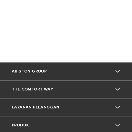
ARISTON GROUP
THE COMFORT WAY
Tentang Ariston
LAYANAN PELANGGAN
Grup
Trik dan Kiat
PRODUK
Karir
Kehidupan Rumah
Kontak