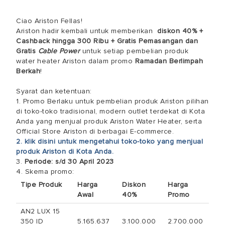
Ciao Ariston Fellas!
Ariston hadir kembali untuk memberikan
diskon 40% +
Cashback hingga 300 Ribu + Gratis Pemasangan dan
Gratis
Cable Power
untuk setiap pembelian produk
water heater Ariston dalam promo
Ramadan Berlimpah
Berkah
!
Syarat dan ketentuan:
1. Promo Berlaku untuk pembelian produk Ariston pilihan
di toko-toko tradisional, modern outlet terdekat di Kota
Anda yang menjual produk Ariston Water Heater, serta
Official Store Ariston di berbagai E-commerce.
2. klik disini untuk mengetahui toko-toko yang menjual
produk Ariston di Kota Anda.
3.
Periode: s/d 30 April 2023
4. Skema promo:
Tipe Produk
Harga
Diskon
Harga
Awal
40%
Promo
AN2 LUX 15
350 ID
5.165.637
3.100.000
2.700.000