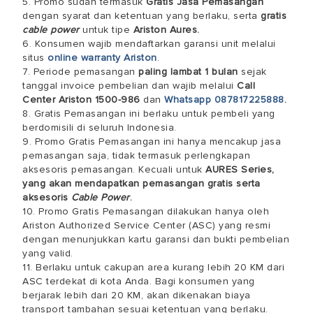
5. Promo sudah termasuk
Gratis Jasa Pemasangan
dengan syarat dan ketentuan yang berlaku, serta
gratis
cable power
untuk tipe
Ariston Aures.
6. Konsumen wajib mendaftarkan garansi unit melalui
situs
online warranty Ariston
.
7. Periode pemasangan
paling lambat 1 bulan
sejak
tanggal invoice pembelian dan wajib melalui
Call
Center Ariston 1500-986
dan
Whatsapp 087817225888
.
8. Gratis Pemasangan ini berlaku untuk pembeli yang
berdomisili di seluruh Indonesia.
9. Promo Gratis Pemasangan ini hanya mencakup jasa
pemasangan saja, tidak termasuk perlengkapan
aksesoris pemasangan. Kecuali untuk
AURES Series,
yang akan mendapatkan pemasangan gratis serta
aksesoris
Cable Power
.
10. Promo Gratis Pemasangan dilakukan hanya oleh
Ariston Authorized Service Center (ASC) yang resmi
dengan menunjukkan kartu garansi dan bukti pembelian
yang valid.
11. Berlaku untuk cakupan area kurang lebih 20 KM dari
ASC terdekat di kota Anda. Bagi konsumen yang
berjarak lebih dari 20 KM, akan dikenakan biaya
transport tambahan sesuai ketentuan yang berlaku.