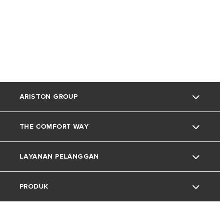
ARISTON GROUP
THE COMFORT WAY
Tentang Ariston
LAYANAN PELANGGAN
Grup
Trik dan Kiat
PRODUK
Karir
Kehidupan Rumah
Kontak
Berita
Download Area