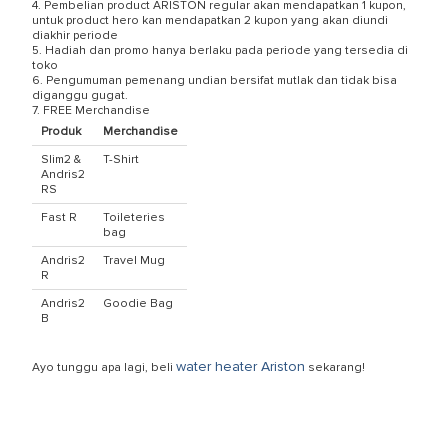
4. Pembelian product ARISTON regular akan mendapatkan 1 kupon,
untuk product hero kan mendapatkan 2 kupon yang akan diundi
diakhir periode
5. Hadiah dan promo hanya berlaku pada periode yang tersedia di
toko
6. Pengumuman pemenang undian bersifat mutlak dan tidak bisa
diganggu gugat.
7. FREE Merchandise
Produk
Merchandise
Slim2 &
T-Shirt
Andris2
RS
Fast R
Toileteries
bag
Andris2
Travel Mug
R
Andris2
Goodie Bag
B
water heater Ariston
Ayo tunggu apa lagi, beli
sekarang!