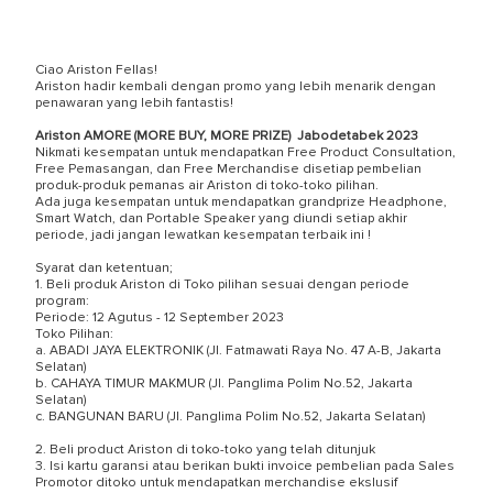
Ciao Ariston Fellas!
Ariston hadir kembali dengan promo yang lebih menarik dengan
penawaran yang lebih fantastis!
Ariston AMORE (MORE BUY, MORE PRIZE) Jabodetabek 2023
Nikmati kesempatan untuk mendapatkan Free Product Consultation,
Free Pemasangan, dan Free Merchandise disetiap pembelian
produk-produk pemanas air Ariston di toko-toko pilihan.
Ada juga kesempatan untuk mendapatkan grandprize Headphone,
Smart Watch, dan Portable Speaker yang diundi setiap akhir
periode, jadi jangan lewatkan kesempatan terbaik ini !
Syarat dan ketentuan;
1. Beli produk Ariston di Toko pilihan sesuai dengan periode
program:
Periode: 12 Agutus - 12 September 2023
Toko Pilihan:
a. ABADI JAYA ELEKTRONIK (Jl. Fatmawati Raya No. 47 A-B, Jakarta
Selatan)
b. CAHAYA TIMUR MAKMUR (Jl. Panglima Polim No.52, Jakarta
Selatan)
c. BANGUNAN BARU (Jl. Panglima Polim No.52, Jakarta Selatan)
2. Beli product Ariston di toko-toko yang telah ditunjuk
3. Isi kartu garansi atau berikan bukti invoice pembelian pada Sales
Promotor ditoko untuk mendapatkan merchandise ekslusif