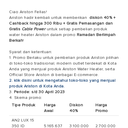
Ciao Ariston Fellas!
Ariston hadir kembali untuk memberikan
diskon 40% +
Cashback hingga 300 Ribu + Gratis Pemasangan dan
Gratis
Cable Power
untuk setiap pembelian produk
water heater Ariston dalam promo
Ramadan Berlimpah
Berkah
!
Syarat dan ketentuan:
1. Promo Berlaku untuk pembelian produk Ariston pilihan
di toko-toko tradisional, modern outlet terdekat di Kota
Anda yang menjual produk Ariston Water Heater, serta
Official Store Ariston di berbagai E-commerce.
2. klik disini untuk mengetahui toko-toko yang menjual
produk Ariston di Kota Anda.
3.
Periode: s/d 30 April 2023
4. Skema promo:
Tipe Produk
Harga
Diskon
Harga
Awal
40%
Promo
AN2 LUX 15
350 ID
5.165.637
3.100.000
2.700.000