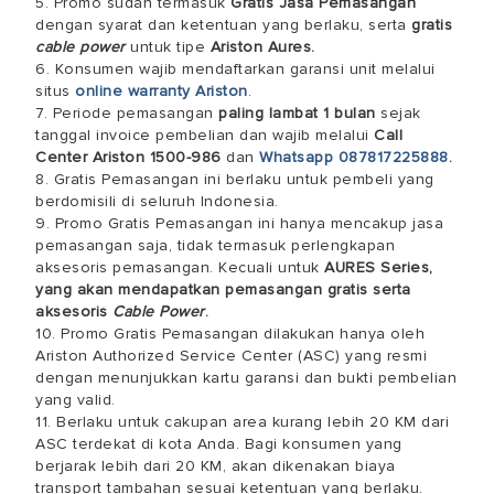
5. Promo sudah termasuk
Gratis Jasa Pemasangan
dengan syarat dan ketentuan yang berlaku, serta
gratis
cable power
untuk tipe
Ariston Aures.
6. Konsumen wajib mendaftarkan garansi unit melalui
situs
online warranty Ariston
.
7. Periode pemasangan
paling lambat 1 bulan
sejak
tanggal invoice pembelian dan wajib melalui
Call
Center Ariston 1500-986
dan
Whatsapp 087817225888
.
8. Gratis Pemasangan ini berlaku untuk pembeli yang
berdomisili di seluruh Indonesia.
9. Promo Gratis Pemasangan ini hanya mencakup jasa
pemasangan saja, tidak termasuk perlengkapan
aksesoris pemasangan. Kecuali untuk
AURES Series,
yang akan mendapatkan pemasangan gratis serta
aksesoris
Cable Power
.
10. Promo Gratis Pemasangan dilakukan hanya oleh
Ariston Authorized Service Center (ASC) yang resmi
dengan menunjukkan kartu garansi dan bukti pembelian
yang valid.
11. Berlaku untuk cakupan area kurang lebih 20 KM dari
ASC terdekat di kota Anda. Bagi konsumen yang
berjarak lebih dari 20 KM, akan dikenakan biaya
transport tambahan sesuai ketentuan yang berlaku.