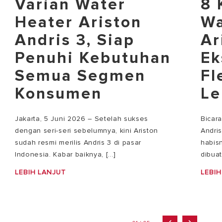
Varian Water
8 
Heater Ariston
Wa
Andris 3, Siap
Ar
Penuhi Kebutuhan
Ek
Semua Segmen
Fl
Konsumen
Le
Jakarta, 5 Juni 2026 – Setelah sukses
Bicar
dengan seri-seri sebelumnya, kini Ariston
Andri
sudah resmi merilis Andris 3 di pasar
habisn
Indonesia. Kabar baiknya, [...]
dibuat
LEBIH LANJUT
LEBIH