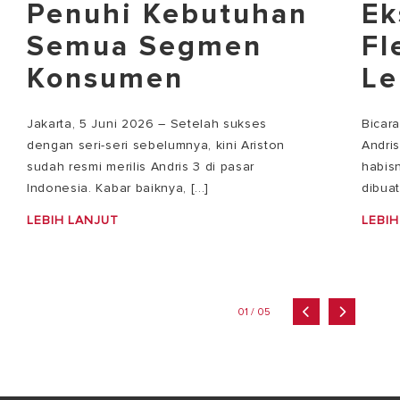
Penuhi Kebutuhan
Ek
Semua Segmen
Fl
Konsumen
Le
Jakarta, 5 Juni 2026 – Setelah sukses
Bicar
dengan seri-seri sebelumnya, kini Ariston
Andri
sudah resmi merilis Andris 3 di pasar
habisn
Indonesia. Kabar baiknya, [...]
dibuat
LEBIH LANJUT
LEBIH
01 / 05