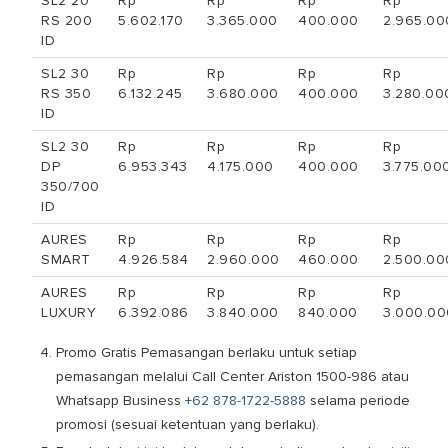
SL2 20
Rp
Rp
Rp
Rp
RS 200
5.602.170
3.365.000
400.000
2.965.00
ID
SL2 30
Rp
Rp
Rp
Rp
RS 350
6.132.245
3.680.000
400.000
3.280.00
ID
SL2 30
Rp
Rp
Rp
Rp
DP
6.953.343
4.175.000
400.000
3.775.00
350/700
ID
AURES
Rp
Rp
Rp
Rp
SMART
4.926.584
2.960.000
460.000
2.500.00
AURES
Rp
Rp
Rp
Rp
LUXURY
6.392.086
3.840.000
840.000
3.000.00
Promo Gratis Pemasangan berlaku untuk setiap
pemasangan melalui Call Center Ariston 1500-986 atau
Whatsapp Business
+62 878-1722-5888
selama periode
promosi (sesuai ketentuan yang berlaku).