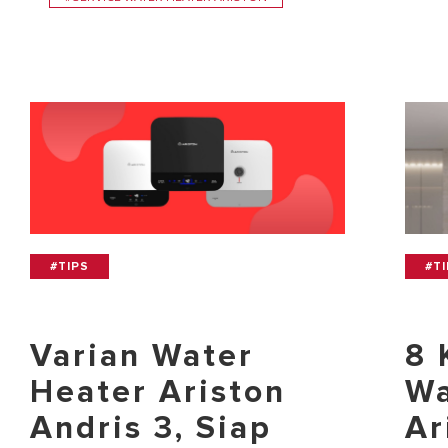
#TIPS
#T
Varian Water
8 
Heater Ariston
Wa
Andris 3, Siap
Ar