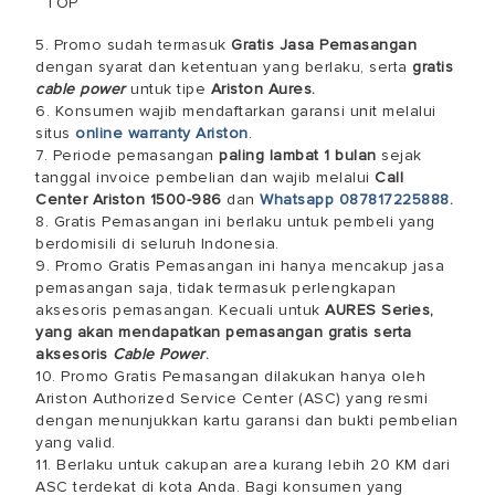
TOP
5. Promo sudah termasuk
Gratis Jasa Pemasangan
dengan syarat dan ketentuan yang berlaku, serta
gratis
cable power
untuk tipe
Ariston Aures.
6. Konsumen wajib mendaftarkan garansi unit melalui
situs
online warranty Ariston
.
7. Periode pemasangan
paling lambat 1 bulan
sejak
tanggal invoice pembelian dan wajib melalui
Call
Center Ariston 1500-986
dan
Whatsapp 087817225888
.
8. Gratis Pemasangan ini berlaku untuk pembeli yang
berdomisili di seluruh Indonesia.
9. Promo Gratis Pemasangan ini hanya mencakup jasa
pemasangan saja, tidak termasuk perlengkapan
aksesoris pemasangan. Kecuali untuk
AURES Series,
yang akan mendapatkan pemasangan gratis serta
aksesoris
Cable Power
.
10. Promo Gratis Pemasangan dilakukan hanya oleh
Ariston Authorized Service Center (ASC) yang resmi
dengan menunjukkan kartu garansi dan bukti pembelian
yang valid.
11. Berlaku untuk cakupan area kurang lebih 20 KM dari
ASC terdekat di kota Anda. Bagi konsumen yang