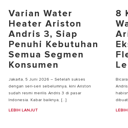
Varian Water
8 
Heater Ariston
Wa
Andris 3, Siap
Ar
Penuhi Kebutuhan
Ek
Semua Segmen
Fl
Konsumen
Le
Jakarta, 5 Juni 2026 – Setelah sukses
Bicar
dengan seri-seri sebelumnya, kini Ariston
Andri
sudah resmi merilis Andris 3 di pasar
habisn
Indonesia. Kabar baiknya, [...]
dibuat
LEBIH LANJUT
LEBIH