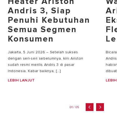
Heater Ariston
Wa
Andris 3, Siap
Ar
Penuhi Kebutuhan
Ek
Semua Segmen
Fl
Konsumen
Le
Jakarta, 5 Juni 2026 – Setelah sukses
Bicar
dengan seri-seri sebelumnya, kini Ariston
Andri
sudah resmi merilis Andris 3 di pasar
habisn
Indonesia. Kabar baiknya, [...]
dibuat
LEBIH LANJUT
LEBIH
01 / 05