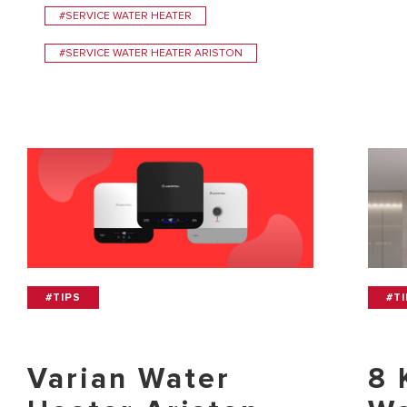
#SERVICE WATER HEATER
#SERVICE WATER HEATER ARISTON
#TIPS
#T
Varian Water
8 