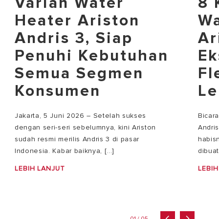
Varian Water
8 
Heater Ariston
Wa
Andris 3, Siap
Ar
Penuhi Kebutuhan
Ek
Semua Segmen
Fl
Konsumen
Le
Jakarta, 5 Juni 2026 – Setelah sukses
Bicar
dengan seri-seri sebelumnya, kini Ariston
Andri
sudah resmi merilis Andris 3 di pasar
habisn
Indonesia. Kabar baiknya, [...]
dibuat
LEBIH LANJUT
LEBIH
01 / 05