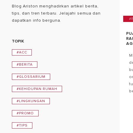
Blog Ariston menghadirkan artikel berita,
tips, dan tren terbaru. Jelajahi semua dan
#
dapatkan info berguna.
PU
RA
TOPIK
AG
#ACC
M
d
#BERITA
b
o
#GLOSSARIUM
t
#KEHIDUPAN RUMAH
b
#LINGKUNGAN
#PROMO
#TIPS