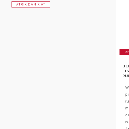
#TRIK DAN KIAT
#
BE
LI
RU
W
p
r
m
d
N
An