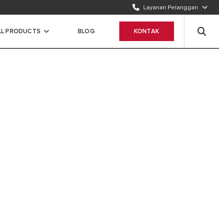
Layanan Pelanggan
TELEPON KAMI
1500986
LL PRODUCTS
BLOG
KONTAK
WHATSAPP
Chat Sekarang
 LEBIH BERKELANJUTAN DIMULAI
ntuk memberikan solusi yang sangat efisien dan
utuhan pemanas air di rumah Anda. Untuk kenyamanan
 berkelanjutan.