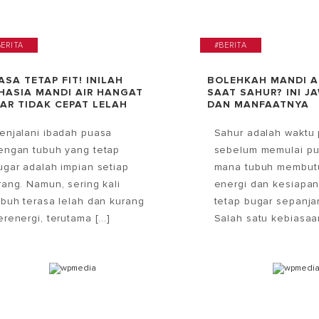
BERITA
#BERITA
ASA TETAP FIT! INILAH
BOLEHKAH MANDI A
HASIA MANDI AIR HANGAT
SAAT SAHUR? INI J
AR TIDAK CEPAT LELAH
DAN MANFAATNYA
enjalani ibadah puasa
Sahur adalah waktu 
engan tubuh yang tetap
sebelum memulai pu
ugar adalah impian setiap
mana tubuh membut
rang. Namun, sering kali
energi dan kesiapan
ubuh terasa lelah dan kurang
tetap bugar sepanjan
erenergi, terutama [...]
Salah satu kebiasaan 