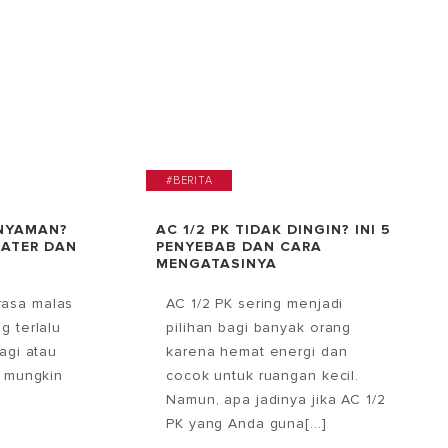
#BERITA
 NYAMAN?
AC 1/2 PK TIDAK DINGIN? INI 5
ATER DAN
PENYEBAB DAN CARA
MENGATASINYA
asa malas
AC 1/2 PK sering menjadi
g terlalu
pilihan bagi banyak orang
pagi atau
karena hemat energi dan
, mungkin
cocok untuk ruangan kecil.
Namun, apa jadinya jika AC 1/2
PK yang Anda guna[...]