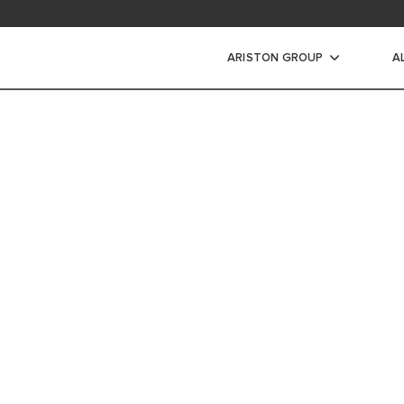
ad area
ARISTON GROUP
A
s Air Listrik
DUNIA YANG
IR LISTRIK
DARI RUMAH
IR LISTRIK INSTANT
Ariston berkomitmen u
terbarukan untuk keb
yang lebih hangat dan