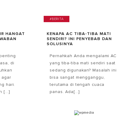
#BERITA
IR HANGAT
KENAPA AC TIBA-TIBA MATI
AWABAN
SENDIRI? INI PENYEBAB DAN
SOLUSINYA
penting
Pernahkah Anda mengalami AC
asa, di
yang tiba-tiba mati sendiri saat
uhkan
sedang digunakan? Masalah ini
 agar
bisa sangat mengganggu,
g hari.
terutama di tengah cuaca
[...]
panas. Ada[...]