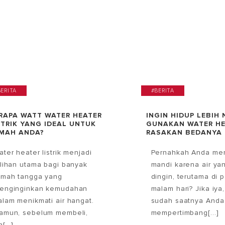
BERITA
#BERITA
RAPA WATT WATER HEATER
INGIN HIDUP LEBIH
STRIK YANG IDEAL UNTUK
GUNAKAN WATER HE
MAH ANDA?
RASAKAN BEDANYA
ater heater listrik menjadi
Pernahkah Anda mer
ilihan utama bagi banyak
mandi karena air yan
umah tangga yang
dingin, terutama di 
enginginkan kemudahan
malam hari? Jika iya
alam menikmati air hangat.
sudah saatnya Anda
amun, sebelum membeli,
mempertimbang[...]
[...]