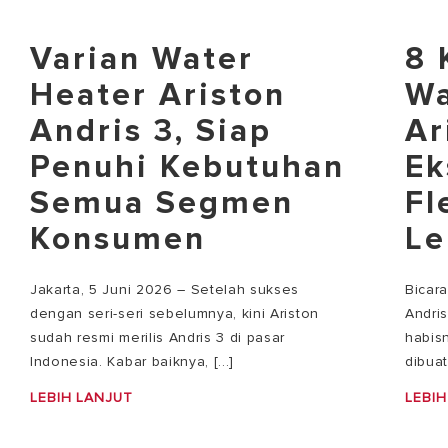
Varian Water
8 
Heater Ariston
Wa
Andris 3, Siap
Ar
Penuhi Kebutuhan
Ek
Semua Segmen
Fl
Konsumen
Le
Jakarta, 5 Juni 2026 – Setelah sukses
Bicar
dengan seri-seri sebelumnya, kini Ariston
Andri
sudah resmi merilis Andris 3 di pasar
habisn
Indonesia. Kabar baiknya, [...]
dibuat
LEBIH LANJUT
LEBIH