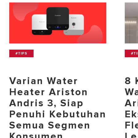
#TIPS
#T
Varian Water
8 
Heater Ariston
Wa
Andris 3, Siap
Ar
Penuhi Kebutuhan
Ek
Semua Segmen
Fl
Konsumen
Le