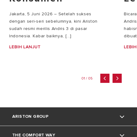
Jakarta, 5 Juni 2026 – Setelah sukses
Bicar
dengan seri-seri sebelumnya, kini Ariston
Andri
sudah resmi merilis Andris 3 di pasar
habisn
Indonesia. Kabar baiknya, [...]
dibuat
LEBIH LANJUT
LEBIH
01 / 05
ARISTON GROUP
THE COMFORT WAY