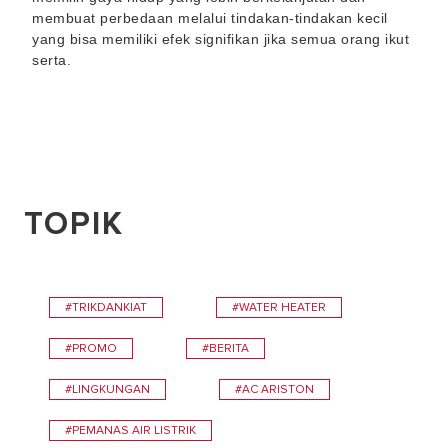
membuat perbedaan melalui tindakan-tindakan kecil
yang bisa memiliki efek signifikan jika semua orang ikut
serta.
TOPIK
#TRIKDANKIAT
#WATER HEATER
#PROMO
#BERITA
#LINGKUNGAN
#AC ARISTON
#PEMANAS AIR LISTRIK