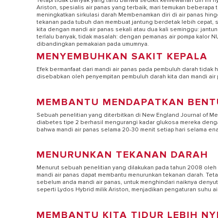
Tetapi tidak banyak yang tahu bahwa sedikit kemewahan diri ini n
Ariston, spesialis air panas yang terbaik, mari temukan beberap
meningkatkan sirkulasi darah Membenamkan diri di air panas hing
tekanan pada tubuh dan membuat jantung berdetak lebih cepat, se
kita dengan mandi air panas sekali atau dua kali seminggu: jantun
terlalu banyak, tidak masalah: dengan pemanas air pompa kalor N
dibandingkan pemakaian pada umumnya.
MENYEMBUHKAN SAKIT KEPALA
Efek bermanfaat dari mandi air panas pada pembuluh darah tidak 
disebabkan oleh penyempitan pembuluh darah kita dan mandi air
MEMBANTU MENDAPATKAN BENTU
SEMUA MOD
Sebuah penelitian yang diterbitkan di New England Journal of 
diabetes tipe 2 berhasil mengurangi kadar glukosa mereka denga
bahwa mandi air panas selama 20-30 menit setiap hari selama en
MENURUNKAN TEKANAN DARAH
Menurut sebuah penelitian yang dilakukan pada tahun 2008 oleh N
mandi air panas dapat membantu menurunkan tekanan darah. Tetap
sebelum anda mandi air panas, untuk menghindari naiknya denyut 
seperti Lydos Hybrid milik Ariston, menjadikan pengaturan suhu a
MEMBANTU KITA TIDUR LEBIH N