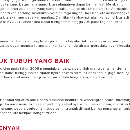
yatanya juga berharga untuk kesehatan kita. ***************** Bersama dengan
a tips tentang bagaimana mandi kita selanjutnya dapat bermanfaat! Membantu
ga ke leher adalah hal yang sangat baik untuk pembuluh darah kita. Air member
perti kita sedang melakukan berolah raga ringan. Jadi mari kita menyenangkan
g kita akan mendapatkan manfaat. Dan jika kita khawatir akan konsumsi kita jadi
UOS EVO A + Ariston kita dapat menghemat hingga 70% pada tagihan listrik
hanya membantu jantung tetapi juga untuk kepala. Sakit kepala pada umumnya
 panas dapat membantu menurunkan tekanan darah dan meredakan sakit kepala
K TUBUH YANG BAIK
EL PEMANAS AIR LISTRIK
Medicine pada tahun 2008 menunjukkan bahwa sejumlah orang yang menderita
n mandi menggunakan pijatan hydro secara teratur. Penelitian ini juga menunj
am hari dapat mengurangi berat badan kita hingga 2 kg dalam sebulan.
ational Aquatics and Sports Medicine Institute di Washington State University
i jika anda memiliki masalah jantung, sebaiknya konsultasikan dengan dokter 
jantung secara berlebihan. Juga penting untuk diingat bahwa pemanas air terb
ir panas kita menjadi sangat mudah.
YENYAK