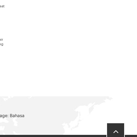
aat
ir
ng
uage: Bahasa