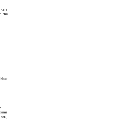
ikan
TEMUKAN
 diri
.
ukkan
0
,
kami
aru,