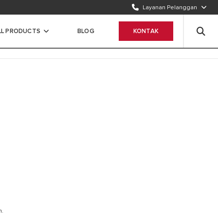
Layanan Pelanggan
TELEPON KAMI
1500986
LL PRODUCTS
BLOG
KONTAK
WHATSAPP
Chat Sekarang
n.