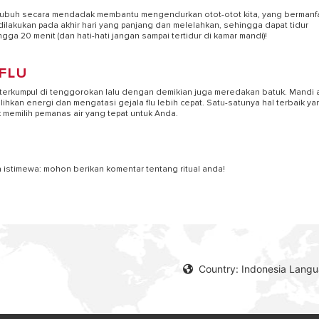
u tubuh secara mendadak membantu mengendurkan otot-otot kita, yang bermanf
k dilakukan pada akhir hari yang panjang dan melelahkan, sehingga dapat tidur
ngga 20 menit (dan hati-hati jangan sampai tertidur di kamar mandi)!
FLU
terkumpul di tenggorokan lalu dengan demikian juga meredakan batuk. Mandi a
hkan energi dan mengatasi gejala flu lebih cepat. Satu-satunya hal terbaik ya
uk memilih pemanas air yang tepat untuk Anda.
ta istimewa: mohon berikan komentar tentang ritual anda!
Country: Indonesia Lang