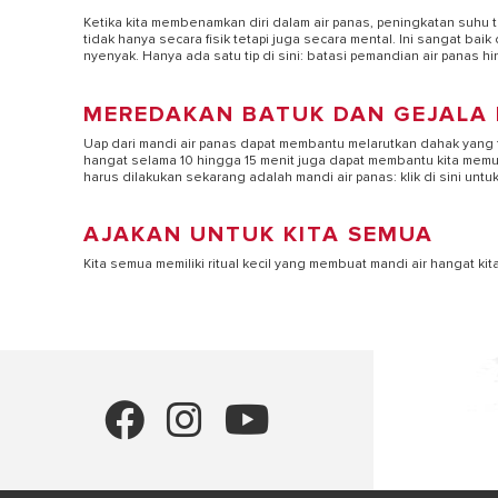
Ketika kita membenamkan diri dalam air panas, peningkatan suh
tidak hanya secara fisik tetapi juga secara mental. Ini sangat bai
nyenyak. Hanya ada satu tip di sini: batasi pemandian air panas hi
MEREDAKAN BATUK DAN GEJALA 
Uap dari mandi air panas dapat membantu melarutkan dahak yang 
hangat selama 10 hingga 15 menit juga dapat membantu kita memuli
harus dilakukan sekarang adalah mandi air panas: klik di sini unt
AJAKAN UNTUK KITA SEMUA
Kita semua memiliki ritual kecil yang membuat mandi air hangat ki