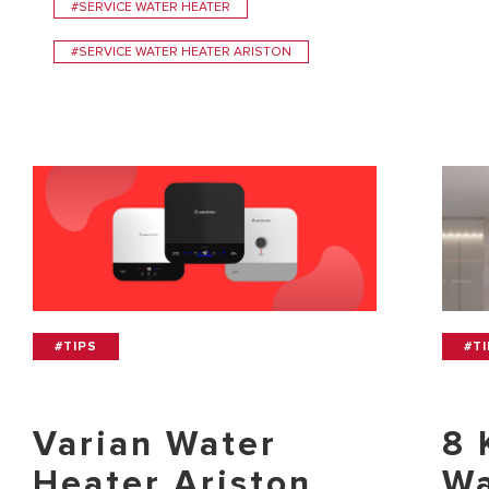
#SERVICE WATER HEATER
#SERVICE WATER HEATER ARISTON
#TIPS
#T
Varian Water
8 
Heater Ariston
Wa