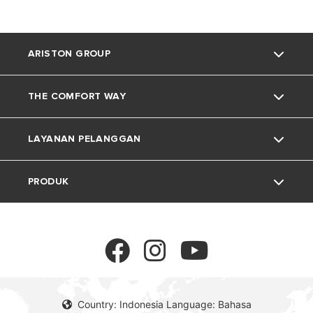
ARISTON GROUP
THE COMFORT WAY
Tentang Ariston
LAYANAN PELANGGAN
Grup
Trik dan Kiat
PRODUK
Karir
Kehidupan Rumah
Kontak
Berita
Download Area
Pemanas Air Listrik
Lingkungan
Pemanas Air Gas
Country: Indonesia Language: Bahasa
Pemanas Air Tenaga Surya