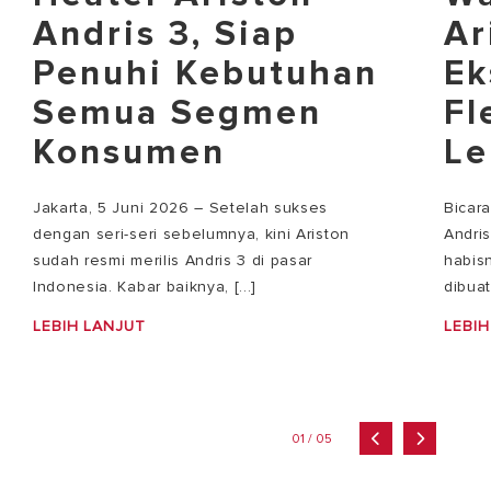
Andris 3, Siap
Ar
Penuhi Kebutuhan
Ek
Semua Segmen
Fl
Konsumen
Le
Jakarta, 5 Juni 2026 – Setelah sukses
Bicar
dengan seri-seri sebelumnya, kini Ariston
Andri
sudah resmi merilis Andris 3 di pasar
habisn
Indonesia. Kabar baiknya, [...]
dibuat
LEBIH LANJUT
LEBIH
01 / 05