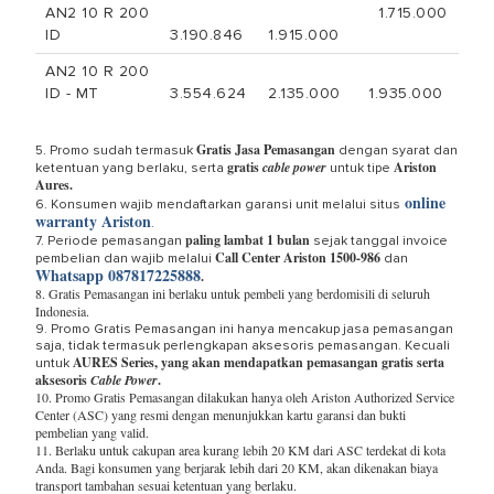
AN2 10 R 200
1.715.000
ID
3.190.846
1.915.000
AN2 10 R 200
ID - MT
3.554.624
2.135.000
1.935.000
Gratis Jasa Pemasangan
5. Promo sudah termasuk
dengan syarat dan
gratis
cable power
Ariston
ketentuan yang berlaku, serta
untuk tipe
Aures.
online
6. Konsumen wajib mendaftarkan garansi unit melalui situs
warranty Ariston
.
paling lambat 1 bulan
7. Periode pemasangan
sejak tanggal invoice
Call Center Ariston 1500-986
pembelian dan wajib melalui
dan
Whatsapp 087817225888
.
8. Gratis Pemasangan ini berlaku untuk pembeli yang berdomisili di seluruh
Indonesia.
9. Promo Gratis Pemasangan ini hanya mencakup jasa pemasangan
saja, tidak termasuk perlengkapan aksesoris pemasangan. Kecuali
AURES Series, yang akan mendapatkan pemasangan gratis serta
untuk
aksesoris
Cable Power
.
10. Promo Gratis Pemasangan dilakukan hanya oleh Ariston Authorized Service
Center (ASC) yang resmi dengan menunjukkan kartu garansi dan bukti
pembelian yang valid.
11. Berlaku untuk cakupan area kurang lebih 20 KM dari ASC terdekat di kota
Anda. Bagi konsumen yang berjarak lebih dari 20 KM, akan dikenakan biaya
transport tambahan sesuai ketentuan yang berlaku.