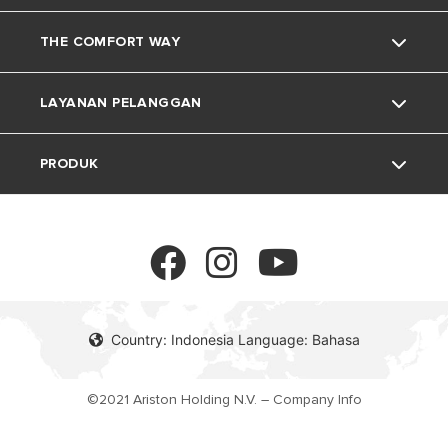
THE COMFORT WAY
Tentang Ariston
LAYANAN PELANGGAN
Grup
Trik dan Kiat
PRODUK
Karir
Kehidupan Rumah
Kontak
Berita
Download Area
Pemanas Air Listrik
Lingkungan
Pemanas Air Gas
Country: Indonesia Language: Bahasa
Pemanas Air Tenaga Surya
©2021 Ariston Holding N.V. – Company Info
Pemanas Air Heat Pumps