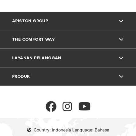
ARISTON GROUP
THE COMFORT WAY
Tentang Ariston
LAYANAN PELANGGAN
Grup
Trik dan Kiat
PRODUK
Karir
Kehidupan Rumah
Kontak
Berita
Download Area
Pemanas Air Listrik
Lingkungan
Pemanas Air Gas
Country: Indonesia Language: Bahasa
Pemanas Air Tenaga Surya