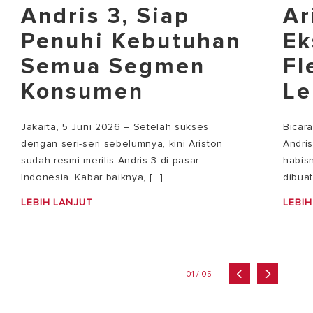
Andris 3, Siap
Ar
Penuhi Kebutuhan
Ek
Semua Segmen
Fl
Konsumen
Le
Jakarta, 5 Juni 2026 – Setelah sukses
Bicar
dengan seri-seri sebelumnya, kini Ariston
Andri
sudah resmi merilis Andris 3 di pasar
habisn
Indonesia. Kabar baiknya, [...]
dibuat
LEBIH LANJUT
LEBIH
01 / 05