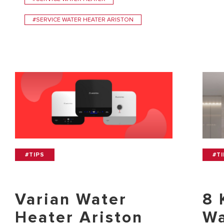
#SERVICE WATER HEATER ARISTON
#TIPS
#T
Varian Water
8 
Heater Ariston
Wa