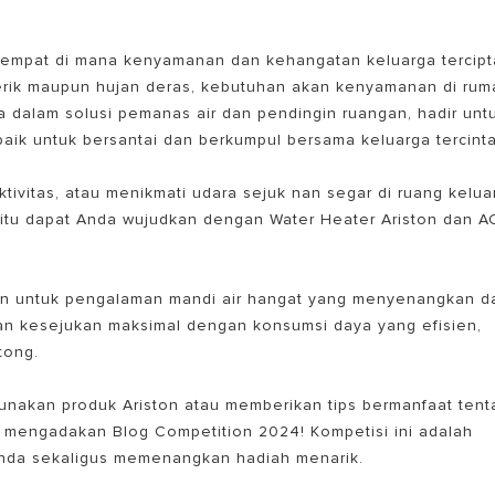
tempat di mana kenyamanan dan kehangatan keluarga tercipt
terik maupun hujan deras, kebutuhan akan kenyamanan di rum
a dalam solusi pemanas air dan pendingin ruangan, hadir unt
aik untuk bersantai dan berkumpul bersama keluarga tercinta
tivitas, atau menikmati udara sejuk nan segar di ruang kelua
 itu dapat Anda wujudkan dengan Water Heater Ariston dan A
rn untuk pengalaman mandi air hangat yang menyenangkan d
kan kesejukan maksimal dengan konsumsi daya yang efisien,
tong.
nakan produk Ariston atau memberikan tips bermanfaat tent
ia mengadakan Blog Competition 2024! Kompetisi ini adalah
Anda sekaligus memenangkan hadiah menarik.