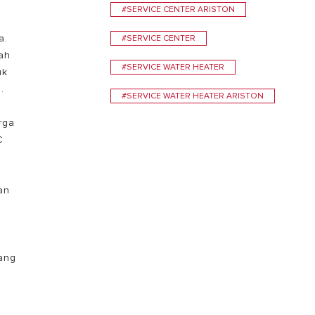
#SERVICE CENTER ARISTON
a.
#SERVICE CENTER
ah
#SERVICE WATER HEATER
uk
.
#SERVICE WATER HEATER ARISTON
rga
C
an
ang