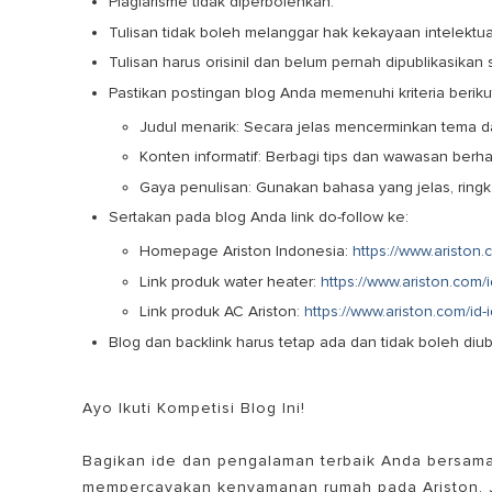
Plagiarisme tidak diperbolehkan.
Tulisan tidak boleh melanggar hak kekayaan intelektu
Tulisan harus orisinil dan belum pernah dipublikasikan
Pastikan postingan blog Anda memenuhi kriteria beriku
Judul menarik: Secara jelas mencerminkan tema da
Konten informatif: Berbagi tips dan wawasan berh
Gaya penulisan: Gunakan bahasa yang jelas, ring
Sertakan pada blog Anda link do-follow ke:
Homepage Ariston Indonesia:
https://www.ariston.c
Link produk water heater:
https://www.ariston.com/id
Link produk AC Ariston:
https://www.ariston.com/id-i
Blog dan backlink harus tetap ada dan tidak boleh diub
Ayo Ikuti Kompetisi Blog Ini!
Bagikan ide dan pengalaman terbaik Anda bersama 
mempercayakan kenyamanan rumah pada Ariston.