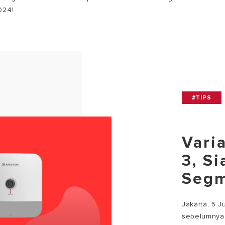
024!
#TIPS
Vari
3, S
Seg
Jakarta, 5 
sebelumnya, 