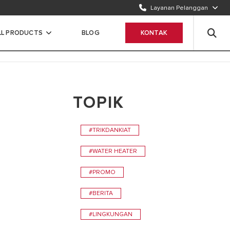
Layanan Pelanggan
TELEPON KAMI
1500986
LL PRODUCTS
BLOG
KONTAK
WHATSAPP
Chat Sekarang
TOPIK
I
#TRIKDANKIAT
#WATER HEATER
#PROMO
#BERITA
#LINGKUNGAN