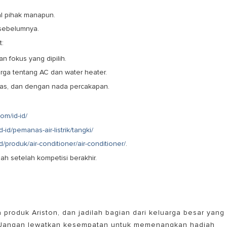
al pihak manapun.
 sebelumnya.
t:
n fokus yang dipilih.
arga tentang AC dan water heater.
kas, dan dengan nada percakapan.
om/id-id/
-id/pemanas-air-listrik/tangki/
d/produk/air-conditioner/air-conditioner/
.
ah setelah kompetisi berakhir.
produk Ariston, dan jadilah bagian dari keluarga besar yang
 Jangan lewatkan kesempatan untuk memenangkan hadiah