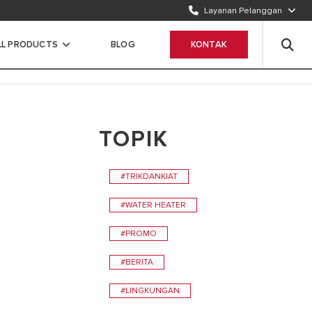
Layanan Pelanggan
TELEPON KAMI
1500986
LL PRODUCTS
BLOG
KONTAK
WHATSAPP
Chat Sekarang
TOPIK
#TRIKDANKIAT
#WATER HEATER
#PROMO
#BERITA
#LINGKUNGAN