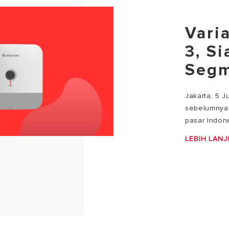
Vari
3, S
Seg
Jakarta, 5 
sebelumnya, 
pasar Indone
LEBIH LANJ