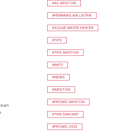
#AC ARISTON
TEMUKAN
#PEMANAS AIR LISTRIK
#SOLAR WATER HEATER
#TIPS
#TIPS ARISTON
#INFO
0
#NEWS
#ARISTON
#PROMO ARISTON
skan
n
#TRIK DAN KIAT
#PROMO 2025