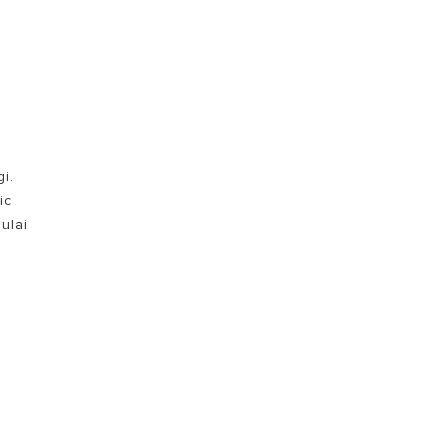
i.
ic
ulai