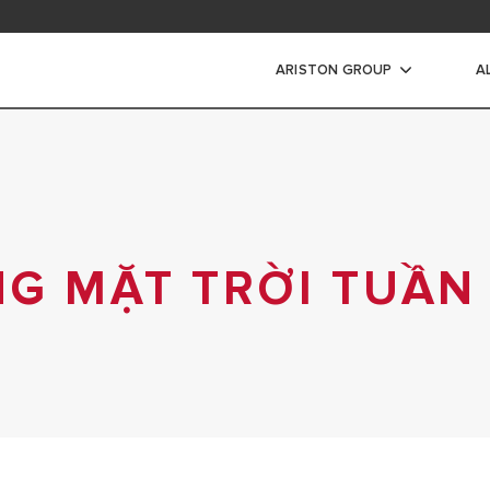
ad area
ARISTON GROUP
A
n
s Air Listrik
IR LISTRIK
IR LISTRIK INSTANT
G MẶT TRỜI TUẦN