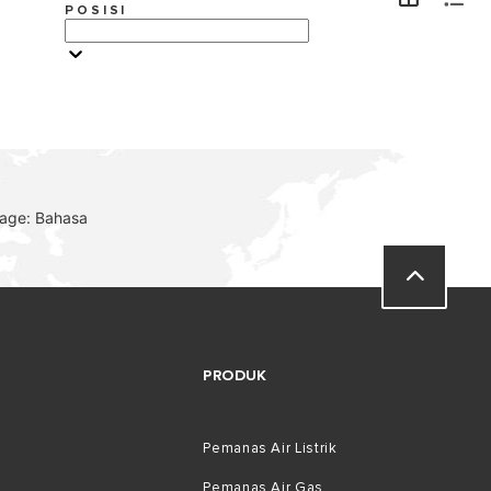
POSISI
TEMUKAN
uage: Bahasa
0
PRODUK
Pemanas Air Listrik
Pemanas Air Gas