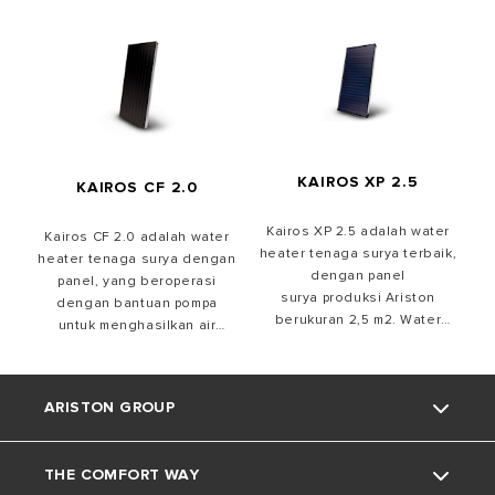
KAIROS XP 2.5
KAIROS CF 2.0
Kairos XP 2.5 adalah water
Kairos CF 2.0 adalah water
heater tenaga surya terbaik,
heater tenaga surya dengan
dengan panel
panel, yang beroperasi
surya produksi Ariston
dengan bantuan pompa
berukuran 2,5 m2. Water
untuk menghasilkan air
heater satu ini memberikan
panas untuk kebutuhan
kinerja dengan efisiensi
mandi air hangat. Awet,
tinggi, emisi rendah (5%) dan
mudah dipasang, dan
ARISTON GROUP
cocok untuk penggunaan
dibekali teknologi modern
jangka panjang.
dari Ariston.
THE COMFORT WAY
Tentang Ariston