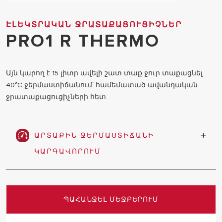
ԷԼԵԿՏՐԱԿԱՆ ՋՐԱՏԱՔԱՑՈՒՑԻՉՆԵՐ
PRO1 R THERMO
Այն կարող է 15 լիտր ավելի շատ տաք ջուր տաքացնել
40°C ջերմաստիճանում՝ համեմատած ավանդական
ջրատաքացուցիչների հետ:
ԱՐՏԱՔԻՆ ՋԵՐՄԱՍՏԻՃԱՆԻ
ԿԱՐԳԱՎՈՐՈՒՄ
Այն Օգտագործողները կարող են ընտրել
իրենց հարմար ջերմաստիճան:
ՊԱՀԱՆՋԵԼ ՄԵՋԲԵՐՈՒՄ