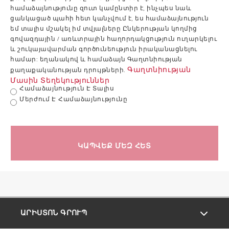
1.51
համաձայնությունը զուտ կամընտիր է, ինչպես նաև
Ջերմության
kWh
ցանկացած պահի հետ կանչվում է, ես համաձայնություն
ցրում 65 ° C
1.51 kWh / 24h
1.
/
եմ տալիս մշակել իմ տվյալները Ընկերության կողմից
ջերմաստիճանում
24h
գովազդային / առևտրային հաղորդակցություն ուղարկելու
և շուկայավարման գործունեություն իրականացնելու
համար: եղանակով և համաձայն Գաղտնիության
Գաղտնիության
քաղաքականության դրույթների.
Առավելագույն
8
Մասին Տեղեկություններ
աշխատանքային
8 bar
bar
Համաձայնություն Է Տալիս
ճնշում
Մերժում Է Համաձայնությունը
Առավելագույն
75
աշխատանքային
°
75 ° C
ԿԱՊՎԵՔ ՄԵԶ ՀԵՏ
ջերմաստիճան
C
21.5
Քաշ
21.5 kg
kg
ԱՐԻՍՏՈՆ ԳՐՈՒՊ