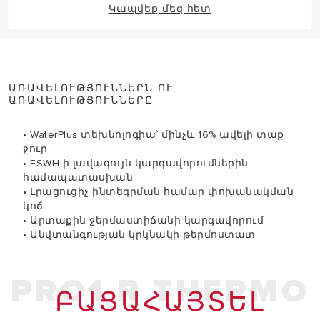
Կապվեք մեզ հետ
ԱՌԱՎԵԼՈՒԹՅՈՒՆՆԵՐՆ ՈՒ
ԱՌԱՎԵԼՈՒԹՅՈՒՆՆԵՐԸ
• WaterPlus տեխնոլոգիա՝ մինչև 16% ավելի տաք
ջուր
• ESWH-ի լավագույն կարգավորումներին
համապատասխան
• Լրացուցիչ ինտեգրման համար փոխանակման
կոճ
• Արտաքին ջերմաստիճանի կարգավորում
• Անվտանգության կրկնակի թերմոստատ
PRO1 R THERMO
ԲԱՑԱՀԱՅՏԵԼ