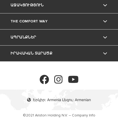
ԱՋԱԿՑՈՒԹՅՈՒՆ
Ariston ապրանքանիշը
THE COMFORT WAY
Մեր Խումբը
ՀԱՃԱԽՈՐԴՆԵՐԻ ՍՊԱՍԱՐԿՈՒՄ
ԱՊՐԱՆՔՆԵՐ
Կարիերա
Հնարքներ և խորհուրդներ
ԻՐԱՎԱԿԱՆ ՏԱՐԱԾՔ
ԿԱԹՍԱՆԵՐ
ՋՐԱՏԱՔԱՑՈՒՑԻՉՆԵՐ
Գաղտնիության քաղաքականություն
Գաղտնիության քաղաքականություն
Երկիր: Armenia Լեզու: Armenian
©2021 Ariston Holding N.V. – Company Info