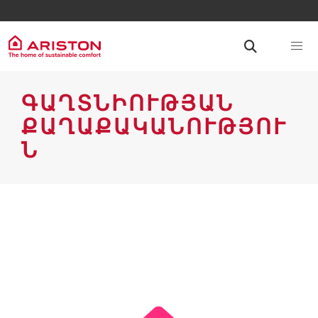
ԳԱՂՏՆԻՈՒԹՅԱՆ
ՔԱՂԱՔԱԿԱՆՈՒԹՅՈՒ
Ն