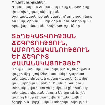
Փոփոխություններ
Ժամանակ առ ժամանակ մենք կարող ենք
փոփոխել գաղտնիության
քաղաքականության կետերը՝ արտացոլելու
համար, օրինակ, մեր գործառույթները կամ
իրավաբանական փոփոխություններ:
ՏԵՂԵԿԱՏՎՈՒԹՅԱՆ
ՃՇԳՐՏՈՒԹՅՈՒՆ,
ԱՄԲՈՂՋԱԿԱՆՈՒԹՅՈՒՆ
ԵՒ ՃՇԳՐԻՏ Ժ
ԱՄԱՆԱԿԱՑՈՒՅՑԵՐ
Մենք պատասխանատվություն չենք կրում
կայքի միջոցով Ձեզ հասանելի դարձած
տեղեկատվության ամբողջական, ճշգրիտ
կամ արդիկան լինելու համար: Կայքում
տեղակայված նյութերը միայն ընդհանուր
տեղեկատվական բնույթ են կրում, և չեն
կարող հիմք դիտարկվել՝ որպես ավելի
ճշգրիտ և վերջնական տեղեկատվություն: