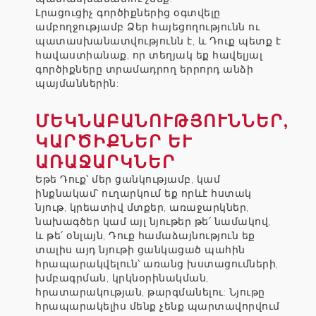
Լրացուցիչ գործիքներից օգտվելը
ամբողջությամբ Ձեր հայեցողությունն ու
պատասխանատվությունն է, և Դուք պետք է
հավաստիանաք, որ տեղյակ եք հավելյալ
գործիքները տրամադրող երրորդ անձի
պայմաններին:
ՄԵԿՆԱԲԱՆՈՒԹՅՈՒՆՆԵՐ,
ԿԱՐԾԻՔՆԵՐ ԵՒ Ա
ՌԱՋԱՐԿՆԵՐ
Եթե Դուք՝ մեր ցանկությամբ, կամ
ինքնակամ՝ ուղարկում եք որևէ հստակ
նյութ, կրեատիվ մտքեր, առաջարկներ,
նախագծեր կամ այլ նյութեր թե՛ նամակով,
և թե՛ օնլայն, Դուք համաձայնություն եք
տալիս այդ նյութի ցանկացած պահին
հրապարակվելուն՝ առանց խստացումների,
խմբագրման, կրկնօրինակման,
հրատարակության, թարգմանելու: Նյութը
հրապարակելիս մենք չենք պարտավորվում