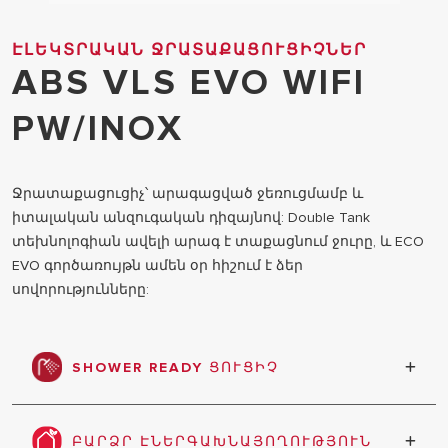
ԷԼԵԿՏՐԱԿԱՆ ՋՐԱՏԱՔԱՑՈՒՑԻՉՆԵՐ
ABS VLS EVO WIFI
PW/INOX
Ջրատաքացուցիչ՝ արագացված ջեռուցմամբ և
իտալական անզուգական դիզայնով: Double Tank
տեխնոլոգիան ավելի արագ է տաքացնում ջուրը, և ECO
EVO գործառույթն ամեն օր հիշում է ձեր
սովորությունները:
SHOWER READY ՑՈՒՑԻՉ
Նշում է, երբ կա բավարար տաք ջուր ցնցուղ
ընդունելու համար:
ԲԱՐՁՐ ԷՆԵՐԳԱԽՆԱՅՈՂՈՒԹՅՈՒՆ