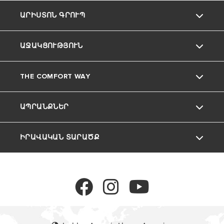
ԱՐԻՍՏՈՆ ԳՐՈՒՊ
ԱՋԱԿՑՈՒԹՅՈՒՆ
Ariston ապրանքանիշը
THE COMFORT WAY
Մեր Խումբը
ՀԱՃԱԽՈՐԴՆԵՐԻ ՍՊԱՍԱՐԿՈՒՄ
ԱՊՐԱՆՔՆԵՐ
Կարիերա
Հնարքներ և խորհուրդներ
ԻՐԱՎԱԿԱՆ ՏԱՐԱԾՔ
ԿԱԹՍԱՆԵՐ
ՋՐԱՏԱՔԱՑՈՒՑԻՉՆԵՐ
Գաղտնիության քաղաքականություն
Գաղտնիության քաղաքականություն