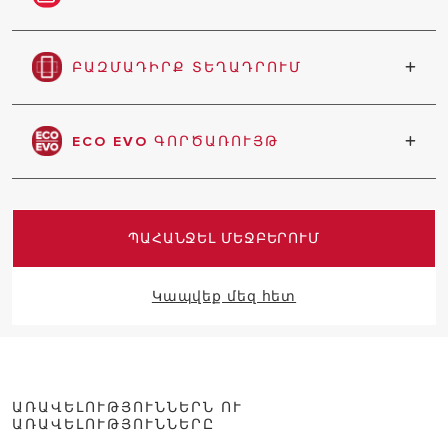
Բարձր էներգաարդյունավետություն, ցածր
էներգիայի սպառում և քիչ արտանետում
ԲԱԶՄԱԴԻՐՔ ՏԵՂԱԴՐՈՒՄ
Ջրատաքացուցիչը կարող է տեղադրվել
հորիզոնական և ուղղահայաց
ECO EVO ԳՈՐԾԱՌՈՒՅԹ
Մինչև 14% էներգախնայում
ՊԱՀԱՆՋԵԼ ՄԵՋԲԵՐՈՒՄ
Կապվեք մեզ հետ
ԱՌԱՎԵԼՈՒԹՅՈՒՆՆԵՐՆ ՈՒ
ԱՌԱՎԵԼՈՒԹՅՈՒՆՆԵՐԸ