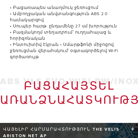
• Բացառապես անաղմուկ ջեռուցում
• Ամբողջական անվտանգություն ABS 2.0
համակարգով
• Սուպեր հարթ. ընդամենը 27 սմ խորություն
• Բազմակողմ տեղադրում՝ ուղղահայաց և
հորիզոնական
• Ինտուիտիվ էկրան • Սմարթֆոնի միջոցով
ջեռուցման վերահսկում՝ օգտագործելով Wi-Fi
գործառույթ
ABS VLS EVO WIFI PW/INO
ԲԱՑԱՀԱՅՏԵԼ
ԱՌԱՆՁՆԱՀԱՏԿՈՒԹՅ
ՎԱՅԵԼԻՐ ՀԱՐՄԱՐԱՎՏՈՒԹՅՈՒՆ THE VELIS
ARISTON NET AP