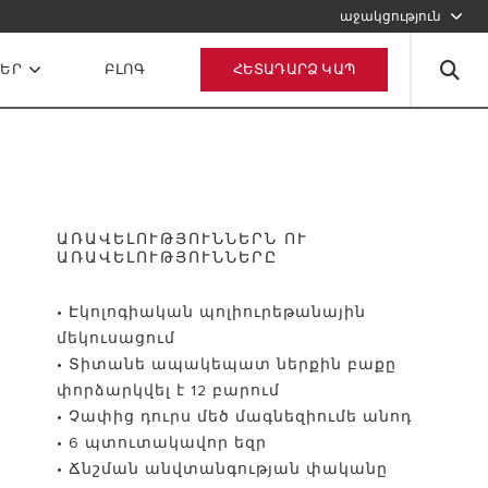
աջակցություն
ՈՒՂԱՐԿԵՔ ՄԵԶ ԷԼ. ՆԱՄԱԿ ՈՒՂԱՐԿԵՔ ՀԱՐՑՈՒՄ
ՆԵՐ
ԲԼՈԳ
ՀԵՏԱԴԱՐՁ ԿԱՊ
ԱՌԱՎԵԼՈՒԹՅՈՒՆՆԵՐՆ ՈՒ
ԱՌԱՎԵԼՈՒԹՅՈՒՆՆԵՐԸ
• Էկոլոգիական պոլիուրեթանային
մեկուսացում
• Տիտանե ապակեպատ ներքին բաքը
փորձարկվել է 12 բարում
• Չափից դուրս մեծ մագնեզիումե անոդ
• 6 պտուտակավոր եզր
• Ճնշման անվտանգության փականը