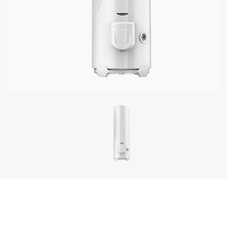
Ր ՄՈԴԵԼՆԵՐԸ ՋՐԱՏԱՔԱՑՈՒՑԻՉՆԵՐ