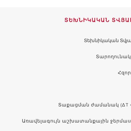
ՏԵԽՆԻԿԱԿԱՆ ՏՎՅԱ
Տեխնիկական Տվյա
Տարողունակ
Հզոր
Տաքացման ժամանակ (ΔT = 
Առավելագույն աշխատանքային ջերմա