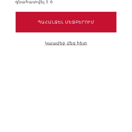
գնահատվել է 6
VISIT
ՊԱՀԱՆՋԵԼ ՄԵՋԲԵՐՈՒՄ
Կապվեք մեզ հետ