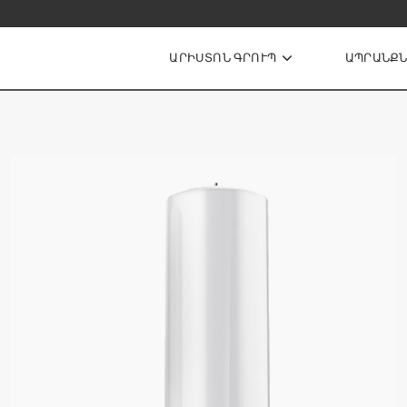
խ տրվող հարցեր
ԱՐԻՍՏՈՆ ԳՐՈՒՊ
ԱՊՐԱՆՔ
ատաքացուցիչներ
ՏՐԱԿԱՆ
ԱՔԱՑՈՒՑԻՉՆԵՐ