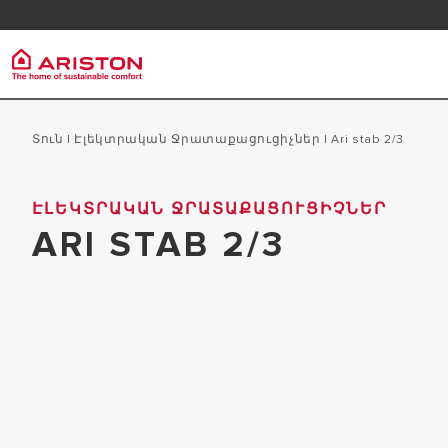
հաճախորդների սպասարկում
Հաճա
Օգտակար հղումներ
Արիստոն Գրուպ
ջր
ԱՊՐԱՆՔՆԵՐ |
Տուն
|
Էլեկտրական Ջրատաքացուցիչներ
|
ari stab 2/3
ԿԱՏԵԳՈՐԻԱՆԵՐ
ARISTON ԱՊՐԱՆՔԱՆԻՇԸ
ԷԼԵԿ
ԷԼԵԿՏՐԱԿԱՆ ՋՐԱՏԱՔԱՑՈՒՑԻՉՆԵՐ
ՄԵՐ ԽՈՒՄԲԸ
ARI STAB 2/3
ՋՐԱՏ
ՋՐԱՏԱՔԱՑՈՒՑԻՉՆԵՐ
ԿԱՐԻԵՐԱ
ԿԱԹՍԱՆԵՐ