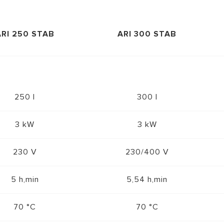
ARI 250 STAB
ARI 300 STAB
250 l
300 l
3 kW
3 kW
230 V
230/400 V
5 h,min
5,54 h,min
70 °C
70 °C