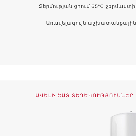
Ջերմության ցրում 65°C ջերմաստ
Առավելագույն աշխատանքային 
ԱՎԵԼԻ ՇԱՏ ՏԵՂԵԿՈՒԹՅՈՒՆՆԵՐ