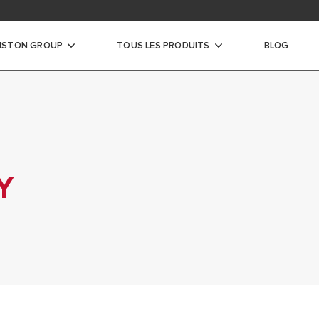
argez les documentations des appareils
te
ISTON GROUP
TOUS LES PRODUITS
BLOG
e-eau
AU ÉLECTRIQUE
AU HYBRIDE
Y