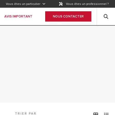
AVIS IMPORTANT
Vous êtes un particulier
Vous êtes un professionnel ?
WICHTIGER HINWEIS
AVIS IMPORTANT
NOUS CONTACTER
TRIER PAR
view
v