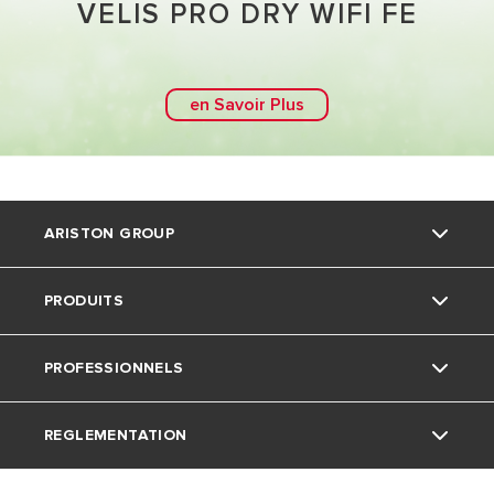
VELIS PRO DRY WIFI FE
en Savoir Plus
ARISTON GROUP
PRODUITS
La marque Ariston
PROFESSIONNELS
Le Groupe
Chauffe-eau
REGLEMENTATION
Nous rejoindre
Chauffe-eau thermodynamique
Assistance technique