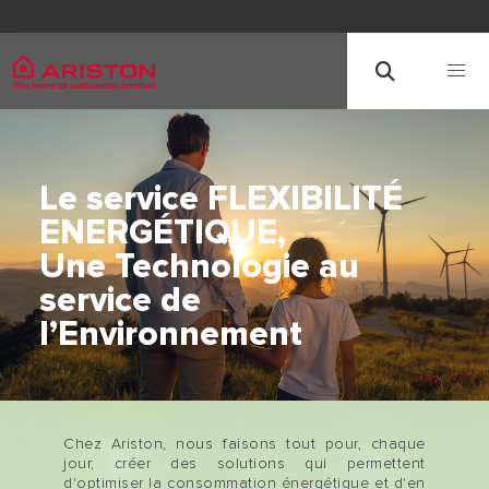
Le service FLEXIBILITÉ
ENERGÉTIQUE,
Une Technologie au
service de
l’Environnement
Chez
Ariston
, nous faisons tout pour, chaque
jour, créer des solutions qui permettent
d'
optimiser la consommation énergétique et d'en