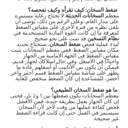
ضغط
السخان
:
كيف
تقرأه
وكيف
تفحصه؟
معظم
السخانات
الحديثة
لا تحتاج رعاية مستمرة
على مدار العام، وعلى الرغم من ذلك، يُوصى أن
تلقى نظره من فترة لأخرى على مقياس الضغط
لمعرفة ما إن كانت القوة المادية المستخدمة في
نظام
التسخين
قد تمت على نحو صحيح
.
لبدء عملية فحص
ضغط
السخان
، ستحتاج تحديد
مكان مقياس الضغط
.
ففي معظم السخانات يثبت
مقياس الضغط في الجهة الامامية من الجهاز
واحيانًا في الأسفل
.
وفي حال امتلاكك لجهاز قديم،
فيمكن أن يكون بين الأنابيب أو أسفلهم
.
عادة ما
يظهر على شاشة مقياس الضغط قسم أحمر وآخر
أخضر، للمساعدة إن كان الضغط منخفض للغاية
.
ما
هو
ضغط
السخان
الطبيعي؟
معظم السخانات يكون ضغطها بين
1
و
2
بار، فحتى
إن كان الجهاز يعمل بطريقة جيدة، فمن الأفضل
فحص كفاءة عمليها من وقت لآخر لأن السخان
سيستمر في العمل حتى إن كانت قراءة الضغط
غير صحيحة
.