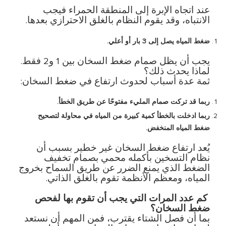
عند اتجاه الإبرة إلى المنطقة الحمراء فيجب
الانتباه، وقد يقوم النظام بالغلق الاحترازي بعدها
.
ضغط
المياه
يصل
إلى
3
بار
أو
أعلي
.
يجب أن يظل صمام ضغط السخان بين
1
و
2
فقط
.
لماذا يحدث ذلك؟
ثمة عدة أسباب لحدوث ارتفاع في ضغط السخان
:
ربما
قد
تركت
صمام
المليء
مفتوحًا
عن
طريق
الخطأ
.
ربما
ادخلت
بالخطأ
كمية
كبيرة
من
المياه
في
محاولة
لتصحيح
ضغط
المياه
المنخفض
.
يُعد ارتفاع ضغط السخان غير خطير بسبب أن
نظام التسخين بأكمله محمي بصمام تخفيف
الضغط الذي يمنع الضرر عن طريق السماح بخروج
المياه، ومعظم الأنظمة تقوم بالغلق الذاتي
.
كم
عدد
المرات
التي
يجب
أن
تقوم
بها
لفحص
ضغط
السخان؟
بما أن فصل الشتاء يقترب، فمن المهم أن نستعد