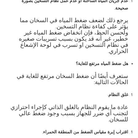
عدم
جريان
المياه
الساخنة
أو
عدم
عمل
نظام
التسخين
بصورة
صحيحة
.
يرجع ذلك لضعف ضغط المياه في السخان مما
يؤثر على كفاءة نظام التسخين
.
ولحسن الحظ، فإن انخفاض ضغط المياه غير
خطير، غير أنه قد يكون بسبب تسريبات صغيره
في نظام التسخين او تسرب في لوحة الإشعاع
الحراري
.
هل
ضغط
المياه
مرتفع
للغاية؟
ستعرف أيضًا أن ضغط السخان مرتفع للغاية في
الحالات التالية
:
غلق
النظام
.
عادة ما يقوم النظام بالغلق الذاتي كإجراء احترازي
لتجنب أي ضرر للجهاز بسبب وجود ضغط عالي
للسخان
.
اقتراب
إبرة
مقياس
الضغط
من
المنطقة
الحمراء
.