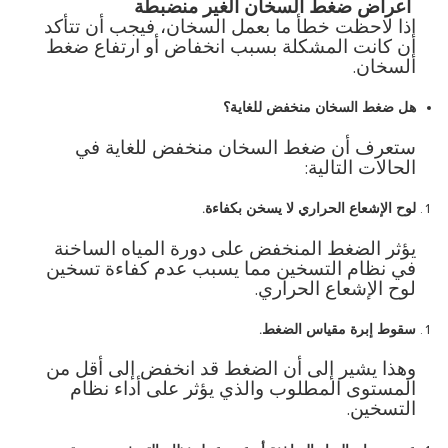
أعراض
ضغط
السخان
الغير
منضبطة
إذا لاحظت خطأ ما بعمل السخان، فيجب أن تتأكد
إن كانت المشكلة بسبب انخفاض أو ارتفاع ضغط
السخان
.
هل
ضغط
السخان
منخفض
للغاية؟
ستعرف أن ضغط السخان منخفض للغاية في
الحالات التالية
:
لوح
الإشعاع
الحراري
لا
يسخن
بكفاءة
.
يؤثر الضغط المنخفض على دورة المياه الساخنة
في نظام التسخين مما يسبب عدم كفاءة تسخين
لوح الإشعاع الحراري
.
سقوط
إبرة
مقياس
الضغط
.
وهذا يشير إلى أن الضغط قد انخفض إلى أقل من
المستوى المطلوب والذي يؤثر على أداء نظام
التسخين
.