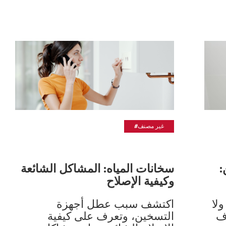
#غير مصنف
:
سخانات المياه: المشاكل الشائعة
وكيفية الإصلاح
لا
اكتشف سبب عطل أجهزة
ف
التسخين، وتعرف على كيفية