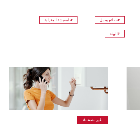
#نصائح وحيل
#المعيشة المنزلية
#البيئة
#غير مصنف