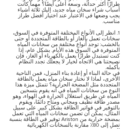
طرازًا أكثر حداثة، وسعة أعلى أيضًا؟ مهما كانت
أسباب شراء سخان مياه جديد، إليك ثلاثة أشياء
يجب وضعها في الاعتبار عند اختيار أفضل طراز
مناسب.
1. انظر إلى الأنواع المختلفة المتوفرة في السوق،
سخانات تعمل بالغاز أو بالطاقة المتجددة أو حتى
بالخشب: توجد أنواع مختلفة من سخانات المياه
المتوفرة في السوق هذه الأيام. بشكل عام، إذا
كنت تستبدل طرازًا يعمل بالكهرباء أو الغاز، فإن
نصيحتنا هي الاتجاه لخيار لا يجعلك تجدد النظام
بأكمله.
في حالة البناء أو إعادة بناء المنزل، فمن الناحية
الأخرى، لماذا لا نختار سخان مياه يعمل بالطاقة
المتجددة مثل المضخة الحرارية؟ تتمثل ميزة هذا
النوع من سخانات المياه في أنه يقوم بتسخين
المياه عن طريق استغلال الحرارة في الهواء، وهو
مصدر طاقة نظيف ومجاني ومتاح دائمًا، ويقوم
بالتوفير في فواتير الطاقة بشكل كبير. على سبيل
المثال، يمكن أن تضمن سخانات المياه التي تعمل
بمضخة حرارية من Ariston توفير في الطاقة بنسبة
تصل إلى 80٪ مقارنة بالسخانات الكهربائية