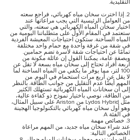
التقليدية.
2. إذا اخترت سخان مياه كهربائي، فراجع سعته
من العوامل الرئيسية التي يجب مراعاتها عند
اختيار سخان المياه الكهربائي هي سعته، والتي
ستعتمد في المقام الأول على متطلباتنا اليومية من
المياه الساخنة. ستكون احتياجات المعيشة الفردية
في شقة من غرفة واحدة مع حمام واحد مختلفة
تمامًا عن احتياجات شقة لأسرة تضم حمامين.
وبصفة عامة، يمكننا القول إن عائلة مكونة من
أربعة أفراد تحتاج إلى سخان مياه بسعة لا تقل عن
100 لتر، مما يوفر ما يكفي من المياه الساخنة لما
لا يقل عن أربع مرات استحمام في اليوم. من
المهم أيضًا عدم التقليل من جوانب الطاقة. بالنظر
إلى أن سخانات المياه الكهربائية تستهلك الكثير
من الطاقة، نوصي باختيار نموذج ذو كفاءة عالية،
مثل Lydos Hybrid من Ariston على سبيل المثال،
وهو أول سخان مياه كهربائي بالتكنولوجيا الهجينة
في الفئة A.
3. خصائص مهمة
عند شراء سخان مياه جديد، من المهم مراعاة
الخصائص التالية:
- الضمان: تدوم معظم سخانات المياه حوالي 8