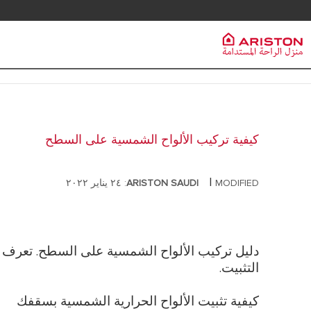
خدمة العملاء
سخانات الم
مجموعة Ariston
PRODUCTS | CATEGORIES
ماركة ARISTON
سخانات المياه
كيفية تركيب الألواح الشمسية على السطح
سخانات المياه الكهربائية
وظائف
سخانات مياه
سخانات المياه الشمسية
|
MODIFIED: ٢٤ يناير ٢٠٢٢
ARISTON SAUDI
سخانات مياه
المجموعة
المضخات الحرارية
سخانات مياه 
غلايات الغاز
سخانات مياه 
دليل تركيب الألواح الشمسية على السطح. تعرف عل
التثبيت.
كيفية تثبيت الألواح الحرارية الشمسية بسقفك