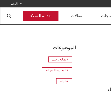
الدعم
920012456
نتجات
مقالات
خدمة العملاء
أرسل طلبا
الموضوعات
#نصائح وحيل
#المعيشة المنزلية
#البيئة
ء