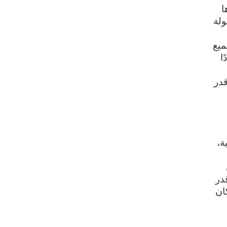
ا
ولة
ميع
ا
قدر
ة،
لى
در
ان