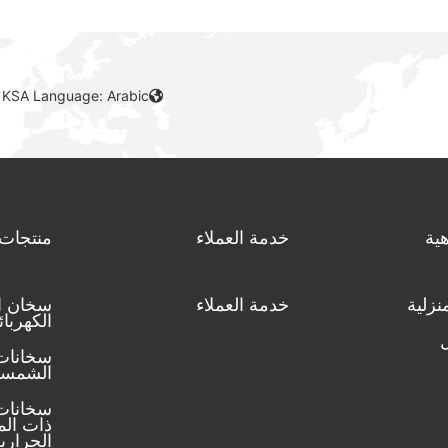
 KSA Language: Arabic
ية
خدمة العملاء
منتجات
نزلية
خدمة العملاء
سخان ال
الكهربا
سخانات 
الشمسي
سخانات 
ذات ال
الحراري