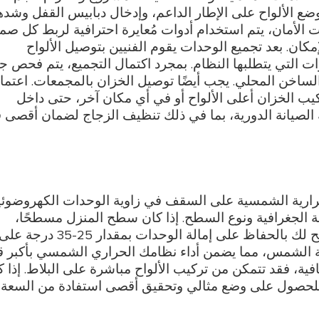
ع الألواح على الإطار الداعم، وإدخال دبابيس القفل وشده
الأمان، يتم استخدام أدوات مُعايرة احترافية لربط كل صم
ان. بعد تجميع الوحدات يقوم الفنيين بتوصيل الألواح
ات التي يتطلبها النظام. بمجرد اكتمال التجميع، يتم فحص ج
لساخن المحلي. يجب أيضًا توصيل الخزان بالمجمعات. اعتمادً
كيب الخزان أعلى الألواح أو في أي مكان آخر، حتى داخل
ة الصيانة الدورية، بما في ذلك تنظيف الزجاج لضمان أقصى 
الحرارية الشمسية على السقف في زاوية الوحدات الكهروضوئي
طقة الجغرافية ونوع السطح. إذا كان سطح المنزل مسطحًا،
فستحتاج إلى تركيب إطار، وهو هيكل معدني يسمح لك بالحفاظ على إمالة الوحدات بمقدار 25-35 درجة ع
أشعة الشمس، مما يضمن أداء نظامك الحراري الشمسي بأكبر ق
فية، فقد تتمكن من تركيب الألواح مباشرة على البلاط. إذا ك
س للحصول على وضع مثالي وتحقيق أقصى استفادة من السعة