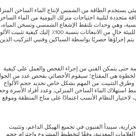
بيئي يستخدم الطاقة من الشمس لإنتاج الماء الساخن المنزل
ة متجددة لتلبية احتياجات منزلك اليومية من الماء الساخن
سية، وهي وحدات تلتقط الإشعاع الشمسي وتسخن المياه،
لتحل محل سخان المياه الكلاسيكي بنظام صديق للبيئة خالٍ من الانبعاثات بنسبة 100٪. إليك كيفية تثبي
م إجراؤها حصريًا بواسطة السباكين وفنيي التركيب الذين
زات سخانات المياه الكهربائية
ة حتى يتمكن الفني من إجراء الفحص والعمل على كيفية
الخطوة هي المفتاح؛ سيقوم الأخصائي بفحص عدد من الجوا
 وطرق التثبيت. من المهم بشكل خاص تحديد حجم الألواح
​​استهلاك الماء الساخن المنزلي، وعدد أفراد الأسرة وح
، لاختيار النظام الأنسب اعتمادًا على مناخ المنطقة وموقع
رارية، سيبدأ الفنيون في تجميع الهيكل الداعم، وتثبيت
لعلامات المعدنية، وفقًا لتخطيط المشروع واحترام حجم