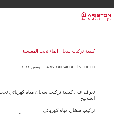
خدمة العملاء
سخانات الم
مجموعة Ariston
PRODUCTS | CATEGORIES
ماركة ARISTON
سخانات المياه
كيفية تركيب سخان الماء تحت المغسلة
سخانات المياه الكهربائية
وظائف
سخانات مياه
سخانات المياه الشمسية
|
MODIFIED: ٦ ديسمبر ٢٠٢١
ARISTON SAUDI
سخانات مياه
المجموعة
المضخات الحرارية
سخانات مياه 
غلايات الغاز
سخانات مياه 
تعرف على كيفية تركيب سخان مياه كهربائي تحت 
الصحيح.
تركيب سخان مياه كهربائي