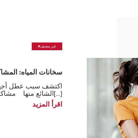
#غير مصنف
سخانات المياه: المشاك
اكتشف سبب عطل أجهزة
الشائع منها مشاكل سخان الم[...]
اقرأ المزيد