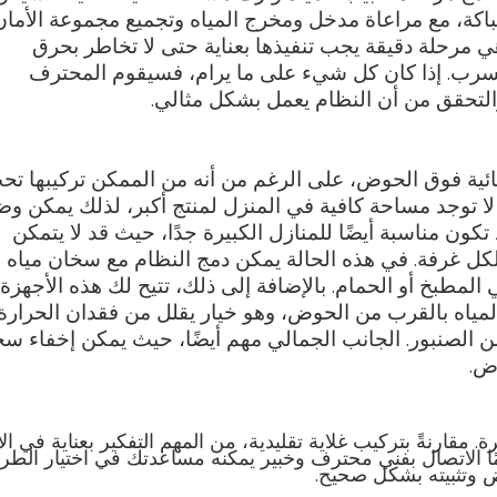
اكة، مع مراعاة مدخل ومخرج المياه وتجميع مجموعة الأمان
هي مرحلة دقيقة يجب تنفيذها بعناية حتى لا تخاطر بحرق
 تسرب. إذا كان كل شيء على ما يرام، فسيقوم المحترف
والتحقق من أن النظام يعمل بشكل مثالي.
هربائية فوق الحوض، على الرغم من أنه من الممكن تركيبها تح
 توجد مساحة كافية في المنزل لمنتج أكبر، لذلك يمكن وض
ون مناسبة أيضًا للمنازل الكبيرة جدًا، حيث قد لا يتمكن
لكل غرفة. في هذه الحالة يمكن دمج النظام مع سخان مياه
المطبخ أو الحمام. بالإضافة إلى ذلك، تتيح لك هذه الأجهزة
مياه بالقرب من الحوض، وهو خيار يقلل من فقدان الحرارة
ن الصنبور. الجانب الجمالي مهم أيضًا، حيث يمكن إخفاء س
ض.
مقارنةً بتركيب غلاية تقليدية، من المهم التفكير بعناية في الأ
مًا الاتصال بفني محترف وخبير يمكنه مساعدتك في اختيار الطرا
 وتثبيته بشكل صحيح.