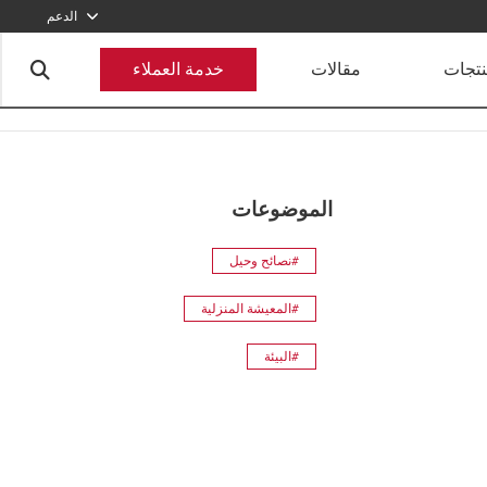
الدعم
920012456
نتجات
مقالات
خدمة العملاء
أرسل طلبا
الموضوعات
#نصائح وحيل
#المعيشة المنزلية
#البيئة