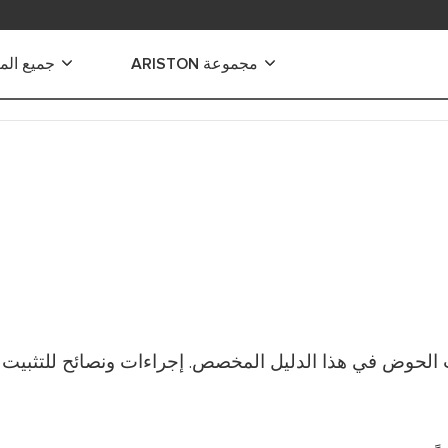
مجموعة ARISTON
جميع الم
ياه الكهربائية
 الكهربائية الفورية
 كهربائية صغيرة
 كهربائية متوسطة
كهربائية كبيرة
كهربائية للاستخدام التجاري
الحوض في هذا الدليل المخصص. إجراءات ونصائح للتثبيت