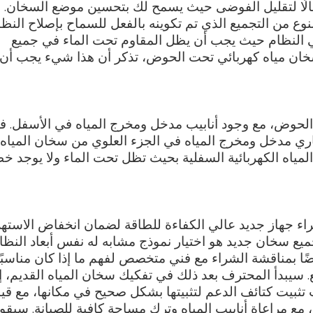
وفعالًا لتقليل الفوضى حيث يسمح لك بتحسين موضع السخان. 
نوع من التجميع الذي تم تكوينه بالفعل للسماح بإصلاح النظا
في النظام حيث يجب أن يظل المقاوم تحت الماء في جميع
سخان مياه كهربائي تحت الحوض، تذكر أن هذا شيء يجب أن
 الحوض، مع وجود أنابيب مدخل ومخرج المياه في الأسفل. ف
اري مدخل ومخرج المياه في الجزء العلوي من سخان المياه.
زات سخانات المياه الكهربائية
مياه الكهربائية السفلية بحيث تظل تحت الماء ولا يوجد خ
 جهاز جديد عالي الكفاءة للطاقة لضمان انخفاض الاستهل
ميع سخان جديد هو اختيار نموذج مشابه له نفس أبعاد النظا
ضًا بمناقشة الشراء مع فني متخصص لفهم ما إذا كان مناسبًا
ع. سيبدأ المحترف بعد ذلك في تفكيك سخان المياه القديم، إ
ب تثبيت كتائف الدعم لتثبيتها بشكل صحيح في مكانها، مع ق
مع مراعاة أنابيب المياه وترك مساحة كافية للصيانة. سيقو