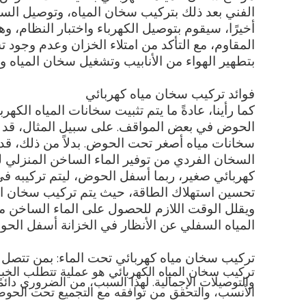
الفني بعد ذلك بتركيب سخان المياه، وتوصيل السب
أخيرًا، سيقوم بتوصيل الكهرباء واختبار النظام، و
المقاوم، مع التأكد من امتلاء الخزان وعدم وجود
بتطهير الهواء من الأنابيب وتشغيل سخان المياه 
فوائد تركيب سخان مياه كهربائي
كما رأينا، عادةً ما يتم تثبيت سخانات المياه الك
الحوض في بعض المواقف. على سبيل المثال، قد لا
سخانات مياه أصغر تحت الحوض. بدلاً من ذلك، قد تك
السخان الفردي من توفير الماء الساخن المنزلي 
كهربائي صغير، ربما أسفل الحوض، ليتم تركيبه في 
تحسين استهلاك الطاقة، حيث يتم تركيب سخان ال
ويقلل الوقت اللازم للحصول على الماء الساخن م
المياه السفلي عن الأنظار في الخزانة أسفل الحو
تركيب سخان مياه كهربائي تحت الماء: بمن تتصل
تركيب سخان المياه الكهربائي هو عملية تتطلب الخبرة. 
والتوصيلات الإجمالية. لهذا السبب، من الضروري دائ
الأنسب، والتحقق من توافقه مع التجميع تحت الحوض