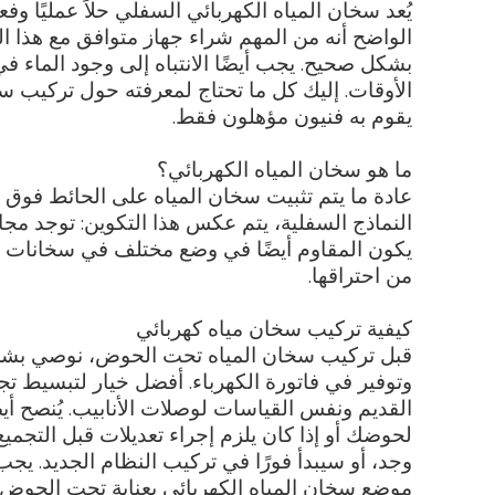
يُعد سخان المياه الكهربائي السفلي حلاً عمليًا 
الواضح أنه من المهم شراء جهاز متوافق مع هذا ال
بشكل صحيح. يجب أيضًا الانتباه إلى وجود الماء 
الأوقات. إليك كل ما تحتاج لمعرفته حول تركيب 
يقوم به فنيون مؤهلون فقط.
ما هو سخان المياه الكهربائي؟
عادة ما يتم تثبيت سخان المياه على الحائط فوق
النماذج السفلية، يتم عكس هذا التكوين: توجد مج
: جميع الطرا
يكون المقاوم أيضًا في وضع مختلف في سخانات ال
من احتراقها.
كيفية تركيب سخان مياه كهربائي
قبل تركيب سخان المياه تحت الحوض، نوصي بشراء
وتوفير في فاتورة الكهرباء. أفضل خيار لتبسيط تج
القديم ونفس القياسات لوصلات الأنابيب. يُنصح أي
لحوضك أو إذا كان يلزم إجراء تعديلات قبل التجمي
وجد، أو سيبدأ فورًا في تركيب النظام الجديد. يج
موضع سخان المياه الكهربائي بعناية تحت الحوض، 