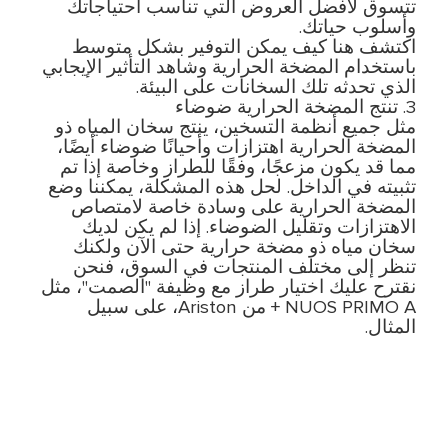
تتسوق لأفضل العروض التي تناسب احتياجاتك
وأسلوب حياتك.
اكتشف هنا كيف يمكن التوفير بشكل متوسط
باستخدام المضخة الحرارية وشاهد التأثير الإيجابي
الذي تحدثه تلك السخانات على البيئة.
3. تنتج المضخة الحرارية ضوضاء
مثل جميع أنظمة التسخين، ينتج سخان المياه ذو
المضخة الحرارية اهتزازات وأحيانًا ضوضاء أيضًا،
مما قد يكون مزعجًا، وفقًا للطراز وخاصة إذا تم
تثبيته في الداخل. لحل هذه المشكلة، يمكننا وضع
المضخة الحرارية على وسادة خاصة لامتصاص
الاهتزازات وتقليل الضوضاء. إذا لم يكن لديك
سخان مياه ذو مضخة حرارية حتى الآن ولكنك
تنظر إلى مختلف المنتجات في السوق، فنحن
نقترح عليك اختيار طراز مع وظيفة "الصمت"، مثل
NUOS PRIMO A + من Ariston، على سبيل
المثال.