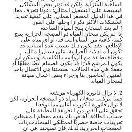
الساخنة المنزلية. ولكن قد تؤثر بعض المشاكل
البسيطة على التشغيل المثالي: دعونا نتعرف معا،
في هذا الدليل المصغر العملي، على كيفية تحديد
المشكلات الأكثر تكرارًا وحلها على الفور.
1. لم يعد السخان ينتج المياه الساخنة
إذا لم يكن سخان المياه ذو المضخة الحرارية ينتج
كمية كافية من المياه الساخنة أو أي مياه على
الإطلاق، فقد يكون ذلك بسبب عدة أسباب: قد
تكون المبادلات الحرارية، على سبيل المثال،
مغطاة بطبقة من الرواسب الكلسية أو يمكن أن
يكون المرشح قذرًا قد يكون الصمام أيضًا مغلقًا أو
مقفلًا. في هذه الحالات، نصيحتنا هي الاتصال بأحد
الفنيين الخاصين بنا وإجراء بعض أعمال صيانة
لسخان المياه.
2. لا تزال فاتورة الكهرباء مرتفعة
قمنا بتركيب سخان المياه ذو المضخة الحرارية لكن
لا تزال فاتورة الكهرباء أعلى مما توقعنا.
تحقق على الفور من التعريفة المطبقة على
حساب الطاقة الخاص بك. يقدم معظم المشغلين
تعريفات خاصة حصريًا لممتلكي السخانات ذات
المضخات الحرارية. لذلك فإن نصيحتنا هي أن