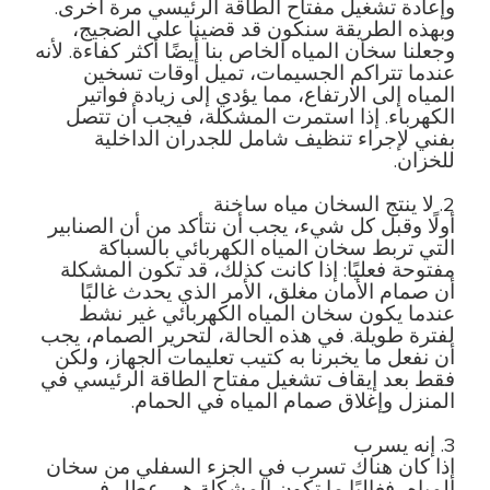
وإعادة تشغيل مفتاح الطاقة الرئيسي مرة أخرى.
وبهذه الطريقة سنكون قد قضينا على الضجيج،
وجعلنا سخان المياه الخاص بنا أيضًا أكثر كفاءة. لأنه
عندما تتراكم الجسيمات، تميل أوقات تسخين
المياه إلى الارتفاع، مما يؤدي إلى زيادة فواتير
الكهرباء. إذا استمرت المشكلة، فيجب أن تتصل
بفني لإجراء تنظيف شامل للجدران الداخلية
للخزان.
2. لا ينتج السخان مياه ساخنة
أولًا وقبل كل شيء، يجب أن نتأكد من أن الصنابير
التي تربط سخان المياه الكهربائي بالسباكة
مفتوحة فعليًا: إذا كانت كذلك، قد تكون المشكلة
أن صمام الأمان مغلق، الأمر الذي يحدث غالبًا
عندما يكون سخان المياه الكهربائي غير نشط
لفترة طويلة. في هذه الحالة، لتحرير الصمام، يجب
أن نفعل ما يخبرنا به كتيب تعليمات الجهاز، ولكن
فقط بعد إيقاف تشغيل مفتاح الطاقة الرئيسي في
المنزل وإغلاق صمام المياه في الحمام.
3. إنه يسرب
إذا كان هناك تسرب في الجزء السفلي من سخان
المياه، فغالبًا ما تكون المشكلة هي عطل في