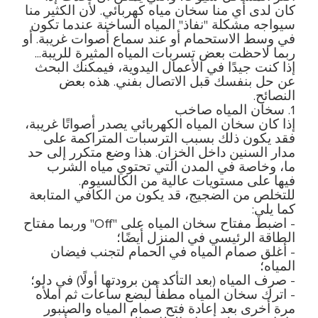
كان لدى أي منا سخان مياه كهربائي. لأن الكثير منا
سيواجه مشكلة "نفاذ" المياه الساخنة عندما تكون
في وسط الاستحمام أو عند سماع أصوات غريبة. أو
ربما لاحظت بعض تسربات المياه المثيرة للريبة...
إذا كنت جيدًا في الأعمال اليدوية، فيمكنك البحث
عن حل بنفسك قبل الاتصال بفني. هذه بعض
النصائح.
1. سخان المياه صاخب
إذا كان سخان المياه الكهربائي يصدر أصواتًا غريبة،
فقد يكون ذلك بسبب الترسبات المتراكمة على
مدار السنين داخل الخزان. هذا وضع متكرر إلى حد
ما، وخاصة في المدن التي تحتوي مياه الشرب
فيها على مستويات عالية من الكالسيوم.
للتخلص من الضجيج، قد يكون من الكافي المتابعة
كما يلي:
- اضبط مفتاح سخان المياه على "Off" وربما مفتاح
الطاقة الرئيسي في المنزل أيضًا؛
- أغلق صمام المياه في الحمام لتجنب فيضان
المياه؛
- صرف المياه (بعد التأكد من برودتها أولًا) في دلو؛
- اترك سخان المياه مطفأً لبضع ساعات ثم املأه
مرة أخرى بعد إعادة فتح صمام المياه والصنبور