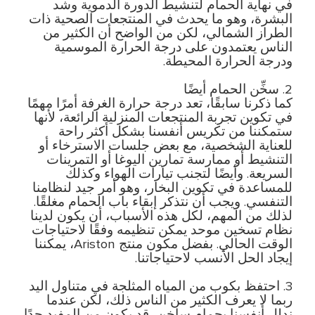
في نهاية الحمام لتنشيط الدورة الدموية وشد
البشرة، وهو ما يحدث في المنتجعات الصحية ذات
الطراز الشمالي، لكن من الواضح أن الكثير من
الناس يعتمدون على درجة الحرارة الموسمية
ودرجة الحرارة المحيطة.
2. سخِّن الحمام أيضًا
كما ذكرنا سابقًا، تعد درجة حرارة الغرفة أمرًا مهمًا
في تكوين تجربة المنتجعات المنزلية الرائعة، لأنها
ستمكننا من تكريس أنفسنا بشكل أكثر راحة
للعناية الشخصية، مع بعض جلسات الاسترخاء أو
التنشيط أو ممارسة تمارين اليوغا أو التمرينات
السريعة. وأيضًا لتجنب تيارات الهواء وكذلك
للمساعدة في تكوين البخار، وهو أمر جيد لنظامنا
التنفسي. ويجب أن نتذكر إبقاء باب الحمام مغلقًا.
لذلك من المهم، لكل هذه الأسباب، أن يكون لدينا
نظام تسخين موحد يمكن تنظيمه وفقًا لاحتياجات
الوقت الحالي. بفضل مكون منتج Ariston، يمكننا
إيجاد الحل الأنسب لاحتياجاتنا.
3. احتفظ بكوب من المياه المثلجة في متناول اليد
ربما لا يعرف الكثير من الناس ذلك، لكن عندما
ندلل أنفسنا بحمام ساخن، قد يكون من المفيد جدًا