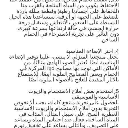
الاحتفاظ بكوب من المياه المثلجة بالقرب منا
(للحفاظ على أجسادنا رطبة) وقطعة مبللة باردة
للضغط على الجبهة أو الرقبة. ستساعدنا هذه الحيل
البسيطة على الشعور بالانتعاش وستقلل درجة
حرارة الجسم، في حالة ارتفاعها بسرعة كبيرة،
دون التأثير على تجربة الاسترخاء في الحمام
الساخن.
4. اختر الإضاءة المناسبة
لجعل منتجعنا المنزلي لا ينسى، علينا توفير الإضاءة
المناسبة أيضًا. يُعتبر الضوء الهادئ مثاليًا، من
الأماكن التي توجد بها مصابيح led المركزة في
الحمام وبعض المصابيح الملونة أيضًا، للاستمتاع
بالآثار المفيدة للعلاج بالأضواء الملونة أيضًا.
5. استخدم بعض أملاح الاستحمام والزيوت
الأساسية والموسيقى
للحصول على تجربة منتجع كاملة، يجب ألا نخوض
التجربة بدون أملاح الاستحمام والزيوت الأساسية
العطرية. الملح، على سبيل المثال، المذاب في
المياه الساخنة، فعال ضد احتباس المياه ويساعد
على التصريف، وبالتالي يساعد على تخفيف تورم