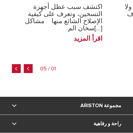
لا
اكتشف سبب عطل أجهزة
ف
التسخين، وتعرف على كيفية
الإصلاح الشائع منها مشاكل
سخان الم[...]
اقرأ المزيد
01 / 05
مجموعة ARISTON
راحة و رفاهية
ماركة Ariston