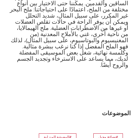
الساقين والقدمين. يمكننا حتى الاختيار بين أنواع
مختلفة من الملح، اعتمادًا على احتياجاتنا: ملح البحر
غير المكرر، على سبيل المثال، شديد التحلل
ويمكن أن يوفر الراحة في حالات تقلص العضلات
أو غيرها من الاضطرابات العضلية. ملح الهيمالايا،
من ناحية أخرى، غني بالأملاح المعدنية (من
المغنيسيوم والبوتاسيوم، على سبيل المثال)، لذلك
فهو الملح المفضل إذا كنا نرغب ببشرة مثالية.
وكلمسة نهائية، شغل بعض الموسيقى المفضلة
لديك، مما يساعد على الاسترخاء وتجديد الجسم
والروح أيضًا.
الموضوعات
#نصائح وحيل
#المعيشة المنزلية