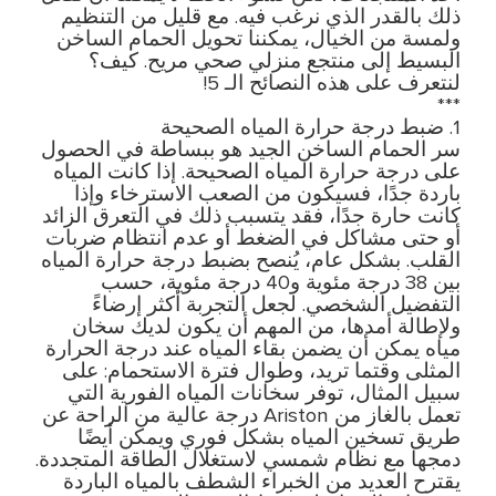
ذلك بالقدر الذي نرغب فيه. مع قليل من التنظيم
ولمسة من الخيال، يمكننا تحويل الحمام الساخن
البسيط إلى منتجع منزلي صحي مريح. كيف؟
لنتعرف على هذه النصائح الـ 5!
***
1. ضبط درجة حرارة المياه الصحيحة
سر الحمام الساخن الجيد هو ببساطة في الحصول
على درجة حرارة المياه الصحيحة. إذا كانت المياه
باردة جدًا، فسيكون من الصعب الاسترخاء وإذا
كانت حارة جدًا، فقد يتسبب ذلك في التعرق الزائد
أو حتى مشاكل في الضغط أو عدم انتظام ضربات
القلب. بشكل عام، يُنصح بضبط درجة حرارة المياه
بين 38 درجة مئوية و40 درجة مئوية، حسب
التفضيل الشخصي. لجعل التجربة أكثر إرضاءً
ولإطالة أمدها، من المهم أن يكون لديك سخان
مياه يمكن أن يضمن بقاء المياه عند درجة الحرارة
المثلى وقتما تريد، وطوال فترة الاستحمام: على
سبيل المثال، توفر سخانات المياه الفورية التي
تعمل بالغاز من Ariston درجة عالية من الراحة عن
طريق تسخين المياه بشكل فوري ويمكن أيضًا
دمجها مع نظام شمسي لاستغلال الطاقة المتجددة.
يقترح العديد من الخبراء الشطف بالمياه الباردة