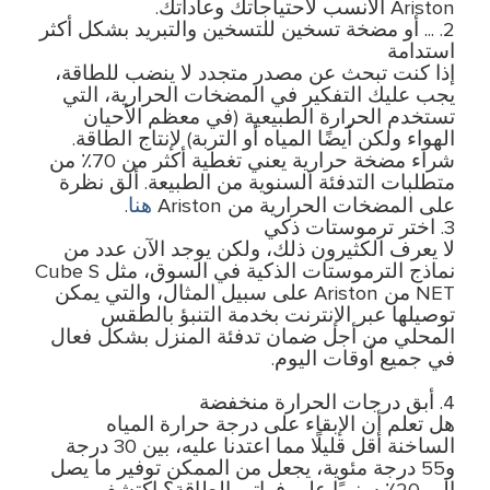
Ariston الأنسب لاحتياجاتك وعاداتك.
2. ... أو مضخة تسخين للتسخين والتبريد بشكل أكثر
استدامة
إذا كنت تبحث عن مصدر متجدد لا ينضب للطاقة،
يجب عليك التفكير في المضخات الحرارية، التي
تستخدم الحرارة الطبيعية (في معظم الأحيان
الهواء ولكن أيضًا المياه أو التربة) لإنتاج الطاقة.
شراء مضخة حرارية يعني تغطية أكثر من 70٪ من
متطلبات التدفئة السنوية من الطبيعة. ألق نظرة
هنا
على المضخات الحرارية من Ariston
.
3. اختر ترموستات ذكي
لا يعرف الكثيرون ذلك، ولكن يوجد الآن عدد من
نماذج الترموستات الذكية في السوق، مثل Cube S
NET من Ariston على سبيل المثال، والتي يمكن
توصيلها عبر الإنترنت بخدمة التنبؤ بالطقس
المحلي من أجل ضمان تدفئة المنزل بشكل فعال
في جميع أوقات اليوم.
4. أبق درجات الحرارة منخفضة
هل تعلم أن الإبقاء على درجة حرارة المياه
الساخنة أقل قليلًا مما اعتدنا عليه، بين 30 درجة
و55 درجة مئوية، يجعل من الممكن توفير ما يصل