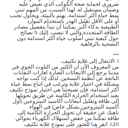
ضروري لحماية صحة الكوكب الذي نعيش عليه
وضمان مستقبل له. لهذا السبب، من المهم تبني
نمط حياة أكثر استدامة، يهتم بالبيئة، ويحاول تجنب
أو على الأقل تقليل الهدر باستخدام الموارد
الطبيعية بذكاء أكبر. يمكننا أن نبدأ بتفضيل مصادر
الطاقة المتجددة والتي لا تنضب. إليك 5 نصائح
حول كيفية تبني أسلوب حياة أكثر استدامة دون
التضحية بالرفاهية.
***
1. الانتقال إلى غلاية تكثيف...
من المعروف الآن أن الكثير من التلوث الجوي في
مدننا يرجع إلى الانبعاثات الضارة لغازات النفايات
الناتجة عن أنظمة التسخين. لذلك إذا كنت تواجه
مشكلة في اختيار غلاية وترغب في اتباع نمط حياة
أكثر استدامة، فإن نصيحتنا هي اختيار نموذج تكثيف
يعيد استخدام الحرارة الكامنة عن طريق تحويلها
إلى طاقة وتقليل انبعاثات أكاسيد النيتروجين (أول
أكسيد النيتروجين بشكل خاص) في الهواء.
ناهيك عن حقيقة أن تحويل الحرارة الكامنة إلى
طاقة تمكننا من خفض استهلاك الكهرباء بحوالي
هنا
20٪. انقر
للعثور على نموذج غلاية تكثيف