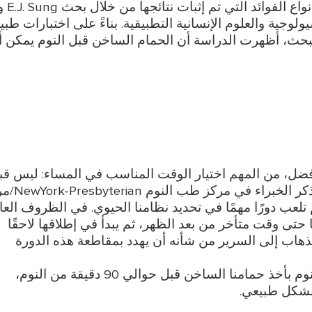
الفسيولوجية والعلوم الإنسانية التطبيقية. بناءً على اختبارات طبي
بحث، أظهرت الدراسة أن الحمام الساخن قبل النوم يمكن أ
زات سخانات المياه الكهربائية
ضل، من المهم اختيار الوقت المناسب في المساء: ليس قب
الذهاب للنوم مباشرة أو في وقت مبكر جدًا، كما
 الجسم تلعب دورًا مهمًا في تحديد نظامنا الحيوي. في الظروف العا
 حتى وقت متأخر من بعد الظهر، ثم يبدأ في إطلاقها لاحقًا
لذهاب إلى السرير من شأنه أن يهدد بمقاطعة هذه الدورة
لذا تنصحنا الدكتورة ديان أوغيلي من مركز طب النوم بأخذ حمامنا الساخن قبل حوالي 90 دقيقة من النوم،
 بشكل طبيعي.