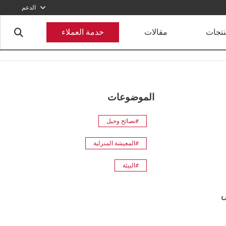
الدعم
920012456
نتجات
مقالات
خدمة العملاء
أرسل طلبا
الموضوعات
#نصائح وحيل
#المعيشة المنزلية
#البيئة
ض