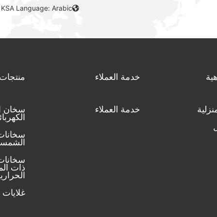
 KSA Language: Arabic
ية
خدمة العملاء
منتجات
نزلية
خدمة العملاء
سخان ال
الكهربا
سخانات 
الشمسي
سخانات 
ذات ال
الحراري
غلايات ا