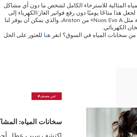
مياه المثالية للاسترخاء الكامل لشخص ما دون أي مشاكل
ن 30 درجة و37 درجة مئوية. لجعل هذا متاحًا يوميًا دون رفع فواتير الغاز/الكهرباء إلى
السماء، يمكننا اختيار سخان مياه ذو مضخة حرارية مثل Nuos Evo A+ من Ariston، والذي يمكن أن يوفر لنا
هنا
 من سخانات المياه في السوق؟ انقر
للعثور على الحل
#غير مصنف
سخانات المياه: المشاك
اكتشف سبب عطل أجهزة