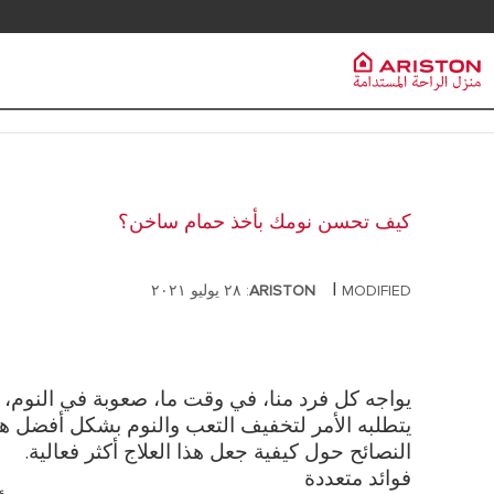
خدمة العملاء
سخانات الم
مجموعة Ariston
PRODUCTS | CATEGORIES
ماركة ARISTON
سخانات المياه
كيف تحسن نومك بأخذ حمام ساخن؟
سخانات المياه الكهربائية
وظائف
سخانات مياه
سخانات المياه الشمسية
|
MODIFIED: ٢٨ يوليو ٢٠٢١
ARISTON
سخانات مياه
المجموعة
المضخات الحرارية
سخانات مياه 
غلايات الغاز
سخانات مياه 
يواجه كل فرد منا، في وقت ما، صعوبة في النوم، 
يتطلبه الأمر لتخفيف التعب والنوم بشكل أفضل 
النصائح حول كيفية جعل هذا العلاج أكثر فعالية.
فوائد متعددة