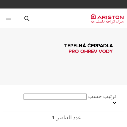
TEPELNÁ ČERPADLA
PRO OHŘEV VODY
ترتيب حسب
عدد العناصر:
1