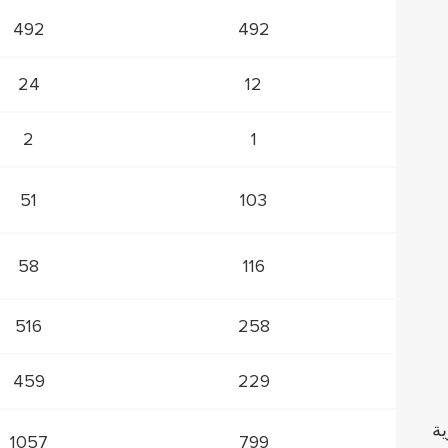
492
492
24
12
2
1
51
103
58
116
516
258
459
229
درجة مئوية
1057
799