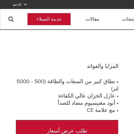
الدعم
920012456
نتجات
مقالات
خدمة العملاء
أرسل طلبا
المزايا والفوائد
• نطاق كبير من السعات والطاقة (500 - 5000
لتر)
• عازل الخزان عالي الكفاءة
• أنود مغنيسيوم مضاد للصدأ
• مع علامة CE
طلب عرض أسعار