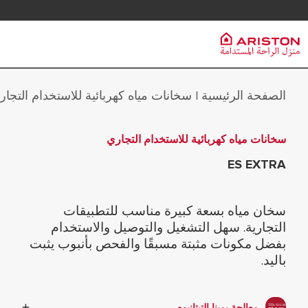
خدمة العملاء
سخانات الم
الصفحة الرئيسية
سخانات مياه كهربائية للاستخدام التجا
مجموعة Ariston
|
PRODUCTS | CATEGORIES
ماركة ARISTON
سخانات المياه
سخانات مياه كهربائية للاستخدام التجاري
سخانات المياه الكهربائية
وظائف
سخانات مياه
ES EXTRA
سخانات المياه الشمسية
سخانات مياه
المجموعة
المضخات الحرارية
سخانات مياه 
سخان مياه بسعة كبيرة مناسب للتطبيقات
غلايات الغاز
التجارية. سهل التشغيل والتوصيل والاستخدام
سخانات مياه 
بفضل مكونات مثبتة مسبقًا والفحص بأنبوب يثبت
باليد.
معالجة بمينا التيتانيوم