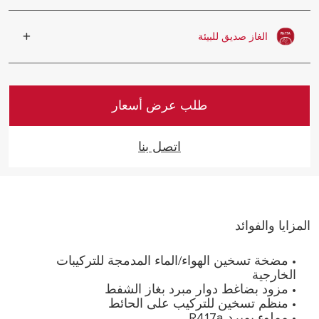
تشغيل COP عالي
الغاز صديق للبيئة
غاز خالي من CFC مستخدم في الضاغط
طلب عرض أسعار
اتصل بنا
المزايا والفوائد
• مضخة تسخين الهواء/الماء المدمجة للتركيبات
الخارجية
• مزود بضاغط دوار مبرد بغاز الشفط
• منظم تسخين للتركيب على الحائط
• مملوء بمبرد R417a