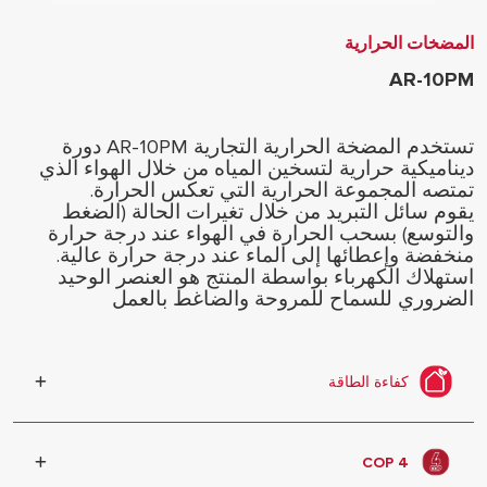
المضخات الحرارية
AR-10PM
تستخدم المضخة الحرارية التجارية AR-10PM دورة
ديناميكية حرارية لتسخين المياه من خلال الهواء الذي
تمتصه المجموعة الحرارية التي تعكس الحرارة.
يقوم سائل التبريد من خلال تغيرات الحالة (الضغط
والتوسع) بسحب الحرارة في الهواء عند درجة حرارة
منخفضة وإعطائها إلى الماء عند درجة حرارة عالية.
استهلاك الكهرباء بواسطة المنتج هو العنصر الوحيد
الضروري للسماح للمروحة والضاغط بالعمل
كفاءة الطاقة
استغلال أفضل للطاقة ومصادر الطاقة
المتجددة وتحسين الأداء
COP 4