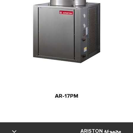
G1"
التوصيل
بوصة
84
الوزن
كجم
مؤشر الحماية
IPX4
AR-17PM
مجموعة ARISTON