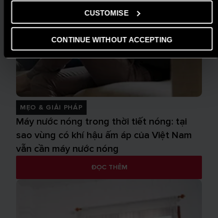
CUSTOMISE
CONTINUE WITHOUT ACCEPTING
MẸO & GIẢI PHÁP
Máy nước nóng trong thời tiết nóng: tại
sao vùng có khí hậu ấm áp của Việt Nam
vẫn cần máy nước nóng
ĐỌC THÊM