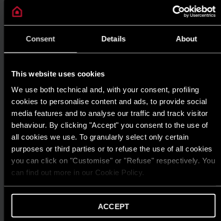
Consent
Details
About
MẸO & GIẢI PHÁP
This website uses cookies
Máy nước nóng trong thời tiết ẩm ướt: lợi
We use both technical and, with your consent, profiling
ích thiết yếu cho các gia đình Việt Nam
cookies to personalise content and ads, to provide social
media features and to analyse our traffic and track visitor
ĐỌC THÊM
behaviour. By clicking "Accept" you consent to the use of
all cookies we use. To granularly select only certain
purposes or third parties or to refuse the use of all cookies
you can click on "Customise" or "Refuse" respectively. You
can find out more in our Cookie Policy.
ACCEPT