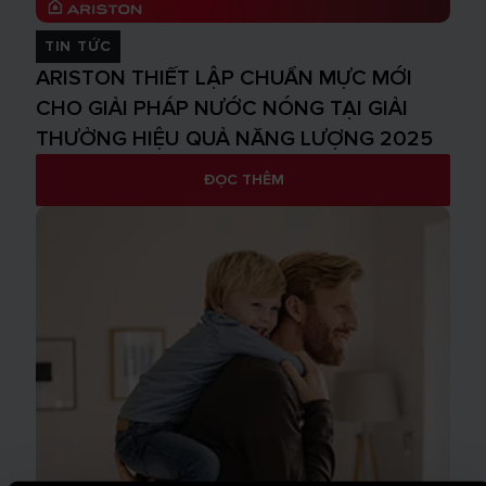
TIN TỨC
ARISTON THIẾT LẬP CHUẨN MỰC MỚI
CHO GIẢI PHÁP NƯỚC NÓNG TẠI GIẢI
THƯỞNG HIỆU QUẢ NĂNG LƯỢNG 2025
ĐỌC THÊM