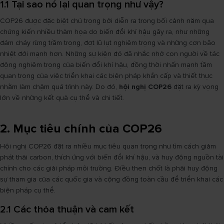
1.1 Tại sao nó lại quan trọng như vậy?
COP26 được đặc biệt chú trọng bởi diễn ra trong bối cảnh năm qua
chứng kiến nhiều thảm họa do biến đổi khí hậu gây ra, như những
đám cháy rừng trầm trọng, đợt lũ lụt nghiêm trọng và những cơn bão
nhiệt đới mạnh hơn. Những sự kiện đó đã nhắc nhở con người về tác
động nghiêm trọng của biến đổi khí hậu, đồng thời nhấn mạnh tầm
quan trọng của việc triển khai các biện pháp khẩn cấp và thiết thực
nhằm làm chậm quá trình này. Do đó,
hội nghị COP26
đặt ra kỳ vọng
lớn về những kết quả cụ thể và chi tiết.
2. Mục tiêu chính của COP26
Hội nghị COP26 đặt ra nhiều mục tiêu quan trọng như tìm cách giảm
phát thải carbon, thích ứng với biến đổi khí hậu, và huy động nguồn tài
chính cho các giải pháp môi trường. Điều then chốt là phải huy động
sự tham gia của các quốc gia và cộng đồng toàn cầu để triển khai các
biện pháp cụ thể.
2.1 Các thỏa thuận và cam kết