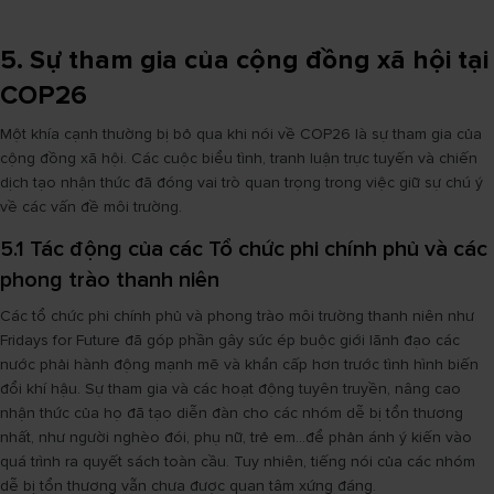
5. Sự tham gia của cộng đồng xã hội tại
COP26
Một khía cạnh thường bị bỏ qua khi nói về COP26 là sự tham gia của
cộng đồng xã hội. Các cuộc biểu tình, tranh luận trực tuyến và chiến
dịch tạo nhận thức đã đóng vai trò quan trọng trong việc giữ sự chú ý
về các vấn đề môi trường.
5.1 Tác động của các Tổ chức phi chính phủ và các
phong trào thanh niên
Các tổ chức phi chính phủ và phong trào môi trường thanh niên như
Fridays for Future đã góp phần gây sức ép buộc giới lãnh đạo các
nước phải hành động mạnh mẽ và khẩn cấp hơn trước tình hình biến
đổi khí hậu. Sự tham gia và các hoạt động tuyên truyền, nâng cao
nhận thức của họ đã tạo diễn đàn cho các nhóm dễ bị tổn thương
nhất, như người nghèo đói, phụ nữ, trẻ em...để phản ánh ý kiến vào
quá trình ra quyết sách toàn cầu. Tuy nhiên, tiếng nói của các nhóm
dễ bị tổn thương vẫn chưa được quan tâm xứng đáng.