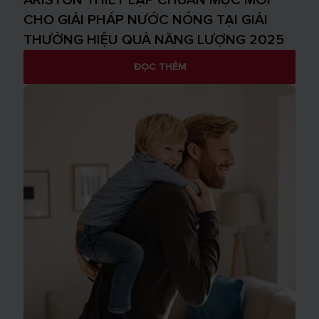
ARISTON THIẾT LẬP CHUẨN MỰC MỚI
CHO GIẢI PHÁP NƯỚC NÓNG TẠI GIẢI
THƯỞNG HIỆU QUẢ NĂNG LƯỢNG 2025
ĐỌC THÊM