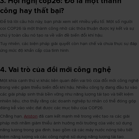
3. Hội nghị cop26: Đó là một thành
công hay thất bại?
Để trả lời câu hỏi này, bạn phải xem xét nhiều yếu tố. Một số người
coi COP26 là một thành công nhờ các thỏa thuận được ký kết và sự
chú ý toàn cầu nó tạo ra về vấn đề biến đổi khí hậu.
Tuy nhiên, các biện pháp giải quyết còn hạn chế và chưa thực sự đáp
ứng mức độ khẩn cấp của tình hình.
4. Vai trò của đổi mới công nghệ
Một khía cạnh thú vị khác liên quan đến vai trò của đổi mới công nghệ
trong việc giảm thiểu biến đổi khí hậu. Nhiều công ty đang đầu tư vào
các giải pháp sinh thái bền vững như năng lượng tái tạo và tiết kiệm
nhiên liệu, cho thấy rằng các doanh nghiệp tư nhân có thể đóng góp
đáng kể vào việc đạt được các mục tiêu của COP26.
Chẳng hạn,
Ariston
đã cam kết mạnh mẽ trong việc tạo ra các giải
pháp mới nhằm giảm thiểu ảnh hưởng môi trường của việc sử dụng
năng lượng trong gia đình, bao gồm cả các máy nước nóng tiêu tiết
kiệm năng lượng và các công nghệ sử dụng năng lượng tái tạo.